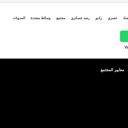
صاد
حصري
راديو
رصد عسكري
مجتمع
وسائط متعددة
المدونات
W
معايير المجتمع