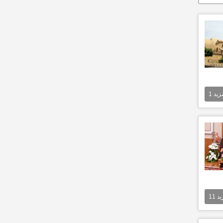
مزيد
1
يد
11