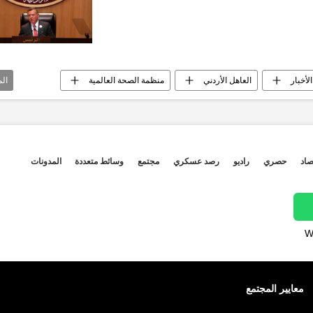
الأخبار
العاهل الأردني
منظمة الصحة العالمية
ال
صر الآن
مدينة طنطا
إرهاب
أخبار الأردن
صاد
حصري
راديو
رصد عسكري
مجتمع
وسائط متعددة
المدونات
W
معايير المجتمع