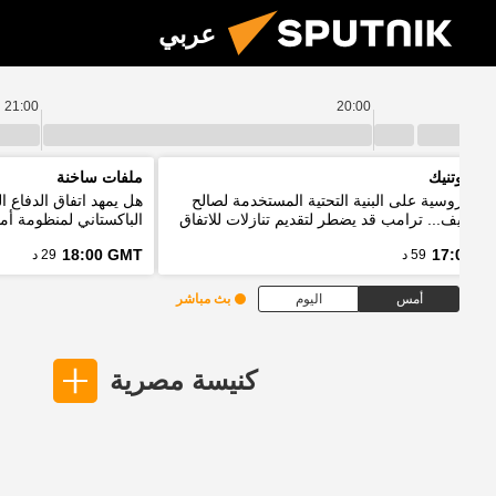
عربي
21:00
20:00
م سبوتنيك
ملفات ساخنة
ات روسية على البنية التحتية المستخدمة لصالح
هل يمهد اتفاق الدفاع 
ت كييف... ترامب قد يضطر لتقديم تنازلات للاتفاق
الباكستاني لمنظومة أمن
إيران
18:00 GMT
17:00 G
59 د
29 د
أمس
اليوم
بث مباشر
كنيسة مصرية