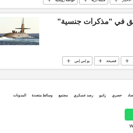
حقق في "مذكرات جنسية"
فضيحة
يو إس إس
صاد
حصري
راديو
رصد عسكري
مجتمع
وسائط متعددة
المدونات
W