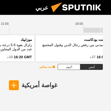
عربي
21:00
20:00
 بوينت بودكاست
موزاييك
واج المدني بين رفض رجال الدين وقبول المجتمع
زلزال بقو
عدد من الدول المجاورة
16:20 GMT
16:03 G
17 د
13 د
أمس
اليوم
بث مباشر
غواصة أمريكية