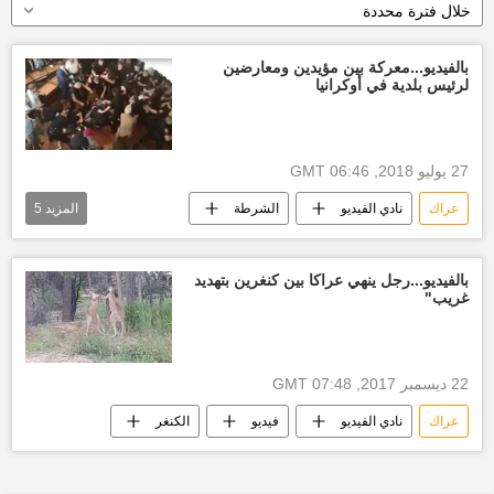
خلال فترة محددة
بالفيديو...معركة بين مؤيدين ومعارضين
لرئيس بلدية في أوكرانيا
27 يوليو 2018, 06:46 GMT
عراك
نادي الفيديو
الشرطة
المزيد
5
أعمال شغب
بلدية
رئيس بلدية
معارضين
مؤيدين
بالفيديو...رجل ينهي عراكا بين كنغرين بتهديد
غريب"
22 ديسمبر 2017, 07:48 GMT
عراك
نادي الفيديو
فيديو
الكنغر