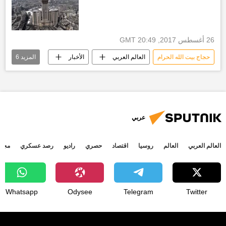
26 أغسطس 2017, 20:49 GMT
حجاج بيت الله الحرام
العالم العربي
الأخبار
المزيد
6
جدة
مطار جدة
أمير منطقة مكة
أخبار السعودية اليوم
الملك سلمان بن عبدالعزيز آل سعود
أخبار الحج
عربي
العالم العربي
العالم
روسيا
اقتصاد
حصري
راديو
رصد عسكري
مجتم
Whatsapp
Odysee
Telegram
Twitter