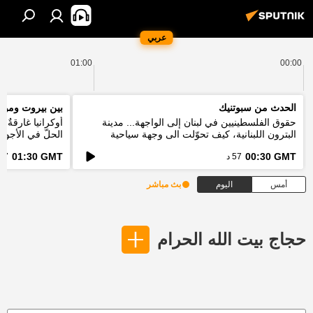
عربي
01:00
00:00
الحدث من سبوتنيك
بين بيروت ومو
حقوق الفلسطينيين في لبنان إلى الواجهة... مدينة
أوكرانيا غارقةٌ ب
البترون اللبنانية، كيف تحوّلت الى وجهة سياحية
الحلّ في الأجواء 
عالمية؟
فكيف يبدو المش
01:30 GMT
00:30 GMT
57 د
57 د
أمس
اليوم
بث مباشر
حجاج بيت الله الحرام