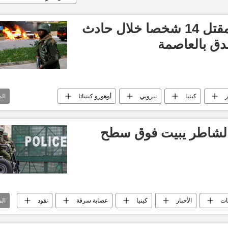
الرئيس الكيني يعلن مقتل 14 شخصا خلال حادث
دق بالعاصمة
ر
كينيا
نيروبي
أوهورو كينياتا
ال
فندق
عمليات أمنية
أخبار كينيا
 الشاطر يبيت فوق سطح
ات
الأخبار
كينيا
عصابة سرقة
نقود
ال