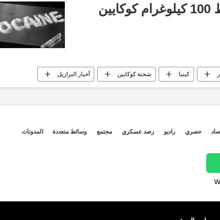
الشرطة الكينية تضبط 100 كيلوغرام كوكايين
ر
كينيا
شحنة كوكايين
أخبار البرازيل
صاد
حصري
راديو
رصد عسكري
مجتمع
وسائط متعددة
المدونات
W