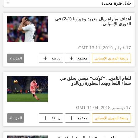
خلال فترة محددة
أهداف مباراة ريال مدريد وجيرونا (1-2) في
الدوري الإسباني
17 فبراير 2019, 13:11 GMT
رابطة الدوري الإسباني
مجتمع
رياضة
المزيد
2
الأخبار
أخبار نادي ريال مدريد
للعام الثامن... "كوكب" ميسي يحلق في
سماء الليغا ويهدد أسطورة رونالدو
17 ديسمبر 2018, 11:04 GMT
رابطة الدوري الإسباني
مجتمع
رياضة
المزيد
4
الأخبار
نادي برشلونة
الدوري الإسباني
أخبار ميسي
صور... حياة ميسي تتحول إلى عمل فني في