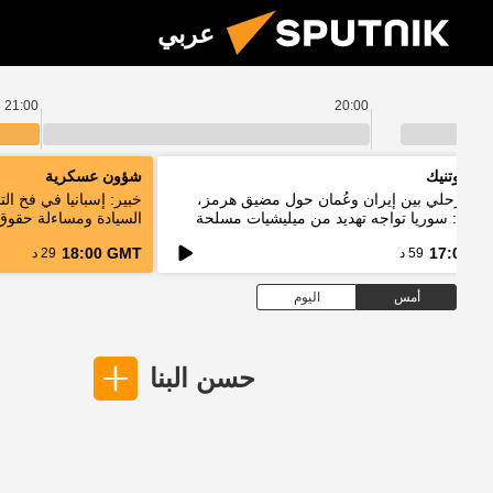
عربي
21:00
20:00
م سبوتنيك
شؤون عسكرية
اق مرحلي بين إيران وعُمان حول مضيق هرمز،
خبير: إسبانيا في فخ ا
يباني: سوريا تواجه تهديد من ميليشيات مسلحة
السيادة ومساءلة حقوق 
خدم حدود دول الجوار
18:00 GMT
17:00 G
59 د
29 د
أمس
اليوم
حسن البنا