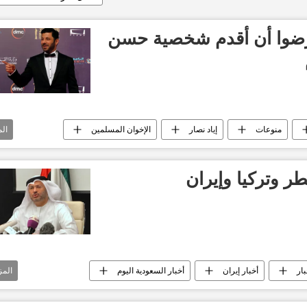
عرضوا أن أقدم شخصية حسن
منوعات
إياد نصار
الإخوان المسلمين
ال
لأردن
ر وتركيا وإيران
بار
أخبار إيران
أخبار السعودية اليوم
المز
الملك سلمان بن عبدالعزيز آل سعود