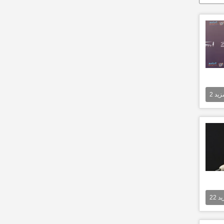
مزيد
2
يد
22