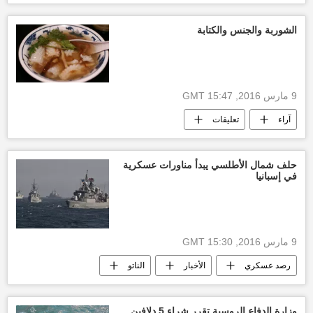
الولايات المتحدة الأمريكية
الشوربة والجنس والكتابة
9 مارس 2016, 15:47 GMT
آراء
تعليقات
حلف شمال الأطلسي يبدأ مناورات عسكرية
في إسبانيا
9 مارس 2016, 15:30 GMT
رصد عسكري
الأخبار
الناتو
أخبار إسبانيا
وزارة الدفاع الروسية تقرر شراء 5 دلافين