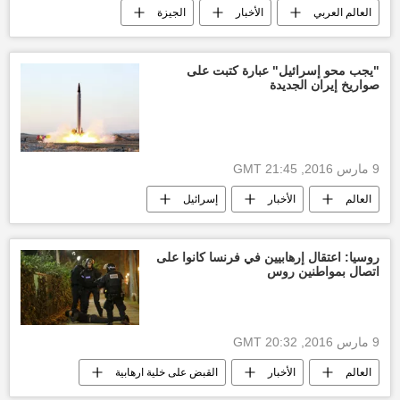
العالم العربي
الأخبار
الجيزة
الشرطة المصرية
ارهاب
أخبار مصر الآن
"يجب محو إسرائيل" عبارة كتبت على
صواريخ إيران الجديدة
9 مارس 2016, 21:45 GMT
العالم
الأخبار
إسرائيل
أخبار إيران
اختبار صواريخ باليستية
توتر
أخبار العالم الآن
روسيا: اعتقال إرهابيين في فرنسا كانوا على
اتصال بمواطنين روس
الولايات المتحدة الأمريكية
الحرس الثوري الإيراني
9 مارس 2016, 20:32 GMT
العالم
الأخبار
القبض على خلية ارهابية
إرهاب
أخبار العالم الآن