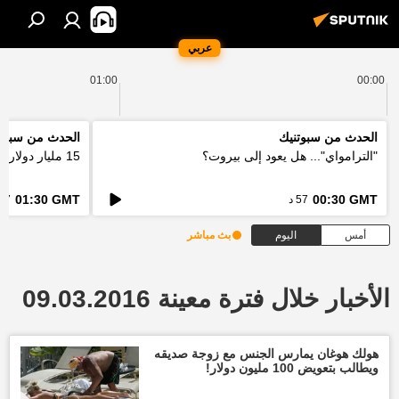
عربي
01:00
00:00
الحدث من سبوتنيك
الحدث من سبوت
"الترامواي"... هل يعود إلى بيروت؟
15 مليار دولار... كيف ستعالج اوروبا فاتورة الحرائق؟
01:30 GMT
00:30 GMT
57 د
57 د
أمس
اليوم
بث مباشر
الأخبار خلال فترة معينة 09.03.2016
هولك هوغان يمارس الجنس مع زوجة صديقه
ويطالب بتعويض 100 مليون دولار!