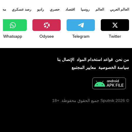
العالم العربي
العالم
روسيا
اقتصاد
حصري
راديو
رصد عسكري
مجتم
Whatsapp
Odysee
Telegram
Twitter
من نحن
قواعد استخدام المواد
الإتصال بنا
سياسة الخصوصية
معايير المجتمع
© 2026 Sputnik جميع الحقوق محفوظة. +18