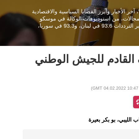
خر الأخبار وأبرز القضايا السياسية والاقتصادية
مجالات، من استوديوهات الوكالة في موسكو
والقاهرة وبيروت. بإمكانكم الاستماع لإذاعة "سبوتنيك" عبر الترددات 93.6 في لبنان، و93.3 في سوريا،
القادم للجيش الوطني
)
10:47 GMT 04.02.2022
الليبي، بو بكر بعيرة