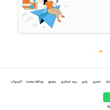
صاد
حصري
راديو
رصد عسكري
مجتمع
وسائط متعددة
المدونات
W