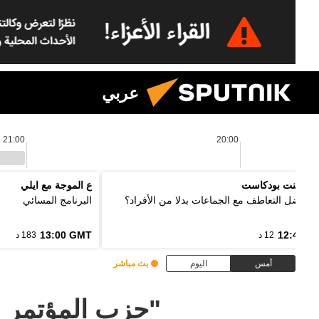
عربي
21:00
20:00
 بوينت بودكاست
ع الموجة مع ايلي
ذا نفضل التعاطف مع الجماعات بدلا من الأفراد؟
البرنامج المسائي
13:00 GMT
12:48 G
12 د
183 د
أمس
اليوم
بث مباشر
"حزب المؤتمر ا