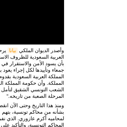
وأصدر الديوان الملكي
بيانا
يرحب
العربية السعودية للظروف الاستث
بأن يسود الأمن والاستقرار في ه
جمعاء وتأييدها لكل إجراء يعود
المملكة العربية السعودية بقدو
المملكة. وأن حكومة المملكة الع
الشعب التونسي الشقيق لتأمل ـ ب
المرحلة الصعبة من تاريخه."
ومنذ هذا التاريخ وحتى الآن ان
بشأنه من محاكم تونسية، بتهم 
لمحاميه أكرم عازوري. الذي نفى
المحاكم التونسية، والتأكيد على