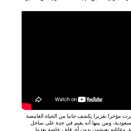
شرت مؤخرا تقريرا يكشف جانبا من الحياة الغامضة
لسعودية، ومن بينها أنه يقيم في جدة على ساحل
بق وعائلته يعيشون بدون أي قلق، خاصة بعدما