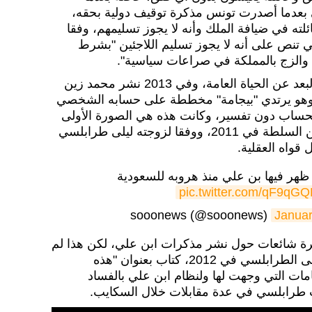
بعدما أصدرت تونس مذكرة توقيف دولية بحقه،
لته في ضيافة الملك وأنه لا يجوز تسليمهم، وفقا
تي تنص على أنه لا يجوز تسليم اللاجئين "بشرط
 والزج بالمملكة في صراعات سياسية".
ولذلك يلتزم ابن علي وأسرته بالبعد عن الحياة العامة، وفي 2013 نشر محمد زين
ه وهو يرتدي "بيجامة" مخططة على حسابه الشخصي
لحساب دون تفسير، وكانت هذه هي الصورة الأولى
والأخيرة لابن علي منذ رحيله عن السلطة في 2011، ووفقا لزوجته ليلى طرابلسي
قواه العقلية.
 ظهر فيها بن علي منذ هروبه للسعودية
pic.twitter.com/qF9qG
Januar
رة شائعات حول نشر مذكرات ابن علي، لكن هذا لم
يحدث حتى الآن، بينما نشرت ليلى الطرابلسي في 2012، كتاب بعنوان "هذه
مات التي وجهت لها ولنظام ابن علي بالفساد
ت طرابلسي في عدة مقابلات خلال السكايب.