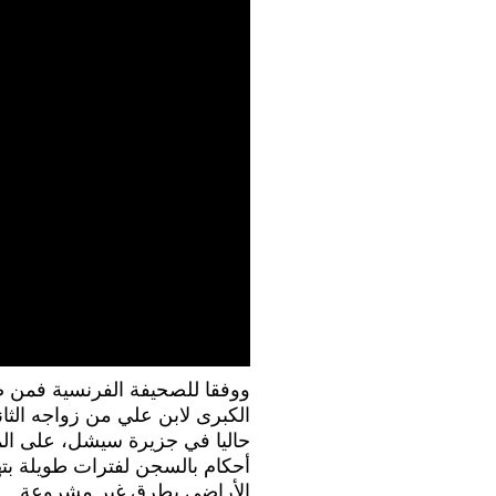
ووفقا للصحيفة الفرنسية فمن ض
الكبرى لابن علي من زواجه الث
حاليا في جزيرة سيشل، على المح
أحكام بالسجن لفترات طويلة بته
الأراضي بطرق غير مشروعة.