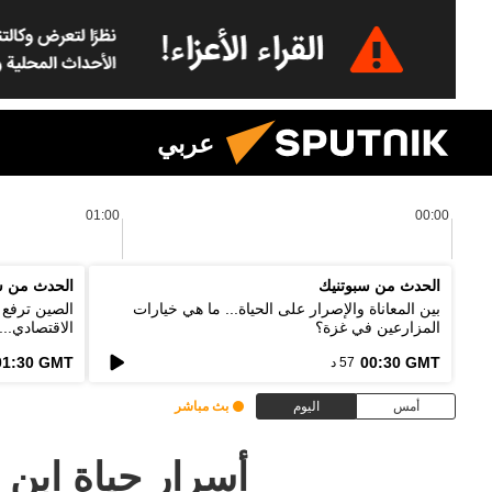
عربي
01:00
00:00
الحدث من سبوتنيك
الحدث من س
بين المعاناة والإصرار على الحياة... ما هي خيارات
الصين ترفع ا
المزارعين في غزة؟
الاقتصادي..
الخطط؟
01:30 GMT
00:30 GMT
57 د
أمس
اليوم
بث مباشر
أسرار حياة ابن 