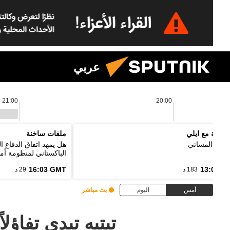
عربي
21:00
20:00
لموجة مع ايلي
ملفات ساخنة
رنامج المسائي
هل يمهد اتفاق الدفاع 
الباكستاني لمنظومة أمن
16:03 GMT
13:00 G
183 د
29 د
أمس
اليوم
بث مباشر
تيتيه تبدي تفاؤلا