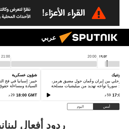
عربي
21:00
20:00
١٩:٥٢
م سبوتنيك
شؤون عسكرية
اق مرحلي بين إيران وعُمان حول مضيق هرمز،
خبير: إسبانيا في فخ ا
يباني: سوريا تواجه تهديد من ميليشيات مسلحة
السيادة ومساءلة حقوق 
خدم حدود دول الجوار
18:00 GMT
17:00 G
59 د
29 د
أمس
اليوم
ردود أفعال لبنا