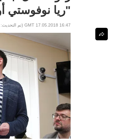
"ريا نوفوستي أو
16:47 GMT 17.05.2018
(تم التحديث: