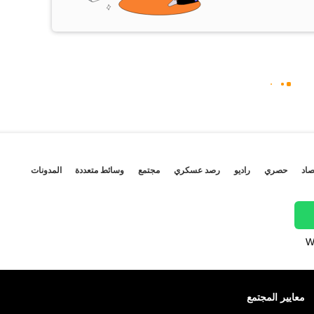
صاد
حصري
راديو
رصد عسكري
مجتمع
وسائط متعددة
المدونات
W
معايير المجتمع