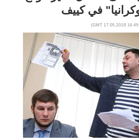
كرانيا" في كييف
)
16:49 GMT 17.05.2018