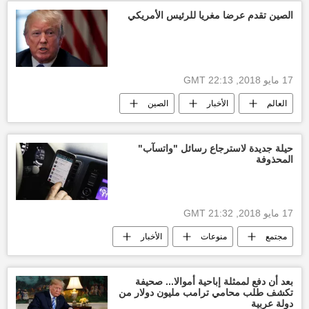
الولايات المتحدة الأمريكية
الصين تقدم عرضا مغريا للرئيس الأمريكي
الرئيس عبدالفتاح السيسي
صندوق النقد الدولي
17 مايو 2018, 22:13 GMT
العالم
الأخبار
الصين
دونالد ترامب
البيت الأبيض
بضائع
أخبار اليوم
الولايات المتحدة الأمريكية
حيلة جديدة لاسترجاع رسائل "واتسآب"
المحذوفة
17 مايو 2018, 21:32 GMT
مجتمع
منوعات
الأخبار
أخبار السعودية اليوم
واتسآب
تحديث واتسآب
رسائل واتسآب المشفرة
بعد أن دفع لممثلة إباحية أموالا... صحيفة
تكشف طلب محامي ترامب مليون دولار من
تطبيق واتسآب
دولة عربية