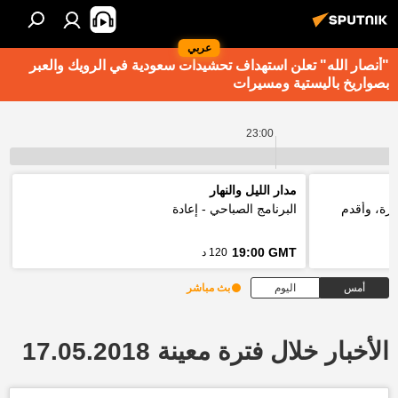
عربي
"أنصار الله" تعلن استهداف تحشيدات سعودية في الرويك والعبر
بصواريخ باليستية ومسيرات
23:00
مدار الليل والنهار
ارة، وأقدم
البرنامج الصباحي - إعادة
19:00 GMT
120 د
أمس
اليوم
بث مباشر
الأخبار خلال فترة معينة 17.05.2018