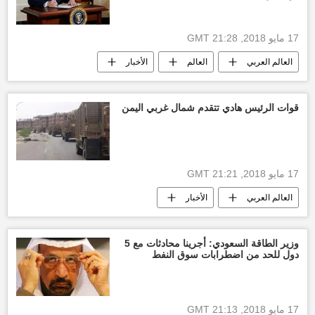
17 مايو 2018, 21:28 GMT
العالم العربي
العالم
الأخبار
أخبار قطر اليوم
دونالد ترامب
مايكل كوهين
ستيف بانون
قوات الرئيس هادي تتقدم شمال غربي اليمن
البيت الأبيض
لقاء
أمير قطر تميم بن حمد آل ثاني
الولايات المتحدة الأمريكية
17 مايو 2018, 21:21 GMT
العالم العربي
الأخبار
عبد ربه منصور هادي
قوات الرئيس هادي
الجيش اليمني
الجيش السعودي
تقدم
وزير الطاقة السعودي: أجرينا محادثات مع 5
دول للحد من اضطرابات سوق النفط
سيطرة
أخبار اليمن الأن
17 مايو 2018, 21:13 GMT