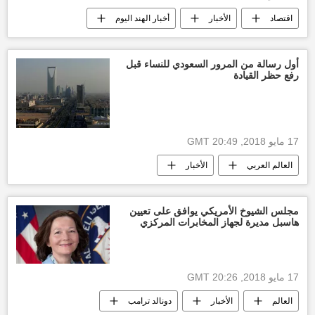
اقتصاد
الأخبار
أخبار الهند اليوم
أخبار السعودية اليوم
خالد الفالح
وزارة الطاقة السعودية
أول رسالة من المرور السعودي للنساء قبل
رفع حظر القيادة
أخبار الإمارات العربية المتحدة
الاتفاق النووي الإيراني
الولايات المتحدة الأمريكية
أوبك
أسعار النفط اليوم
سوق النفط
17 مايو 2018, 20:49 GMT
العالم العربي
الأخبار
أخبار السعودية اليوم
النساء السعوديات
الهيئة العامة لإدارة المرور بالمملكة العربية السعودية
مجلس الشيوخ الأمريكي يوافق على تعيين
هاسبل مديرة لجهاز المخابرات المركزي
تغريدة
رسالة
حظر
17 مايو 2018, 20:26 GMT
العالم
الأخبار
دونالد ترامب