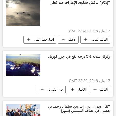
"إيكاو" تناقش شكوى الإمارات ضد قطر
17 مايو 2018, 23:40 GMT
العالم العربي
الأخبار
أخبار قطر اليوم
إيكاو
اعتراض طائرات مدنية
أخبار الإمارات العربية المتحدة
البحرين
زلزال شدته 5.6 درجة يقع في جزر كوريل
17 مايو 2018, 23:36 GMT
العالم
الأخبار
جزر الكوريل
مقياس ريختر
أخبار اليابان
"لقاء ودي".. بن زايد وبن سلمان وحمد بن
عيسى في ضيافة السيسي (صور)