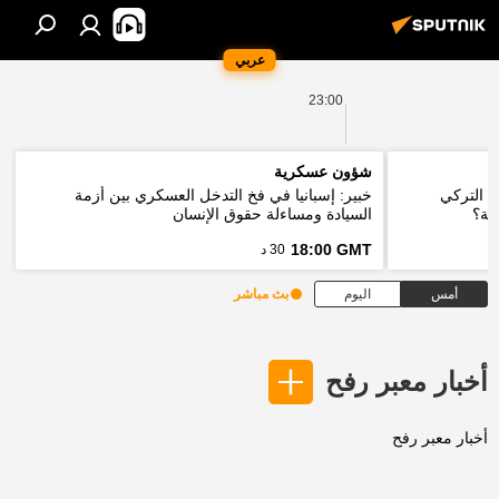
عربي
23:00
شؤون عسكرية
ي التركي
خبير: إسبانيا في فخ التدخل العسكري بين أزمة
قة؟
السيادة ومساءلة حقوق الإنسان
18:00 GMT
30 د
أمس
اليوم
بث مباشر
أخبار معبر رفح
أخبار معبر رفح