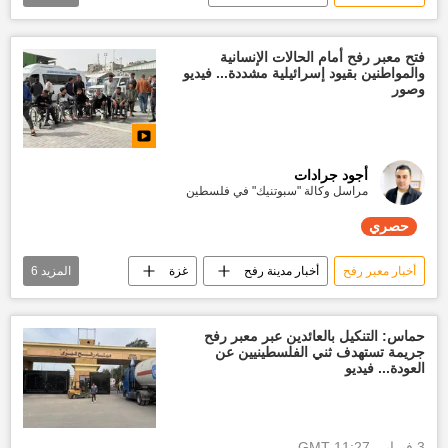
أخبار فلسطين اليوم
غزة
صور
فتح معبر رفح أمام الحالات الإنسانية
والمواطنين بقيود إسرائيلية مشددة... فيديو
وصور
أجود جرادات
مراسل وكالة "سبوتنيك" في فلسطين
حصري
أخبار معبر رفح
أخبار مدينة رفح
غزة
المزيد
6
قطاع غزة
العدوان الإسرائيلي على غزة
إسرائيل
أخبار إسرائيل اليوم
حصري
حماس: التنكيل بالعائدين عبر معبر رفح
جريمة تستهدف ثني الفلسطينيين عن
تقارير سبوتنيك
العودة... فيديو
3 فبراير, 11:27 GMT