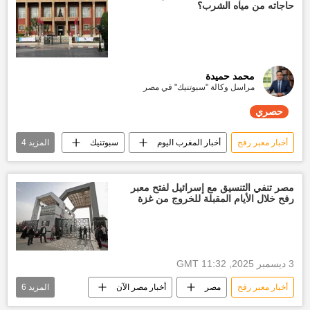
حاجاته من مياه الشرب؟
محمد حميدة
مراسل وكالة "سبوتنيك" في مصر
حصري
أخبار معبر رفح
أخبار المغرب اليوم
سبوتنيك
المزيد
4
أخبار الشرق الأوسط
أخبار سوريا اليوم
غزة
مصر
مصر تنفي التنسيق مع إسرائيل لفتح معبر
رفح خلال الأيام المقبلة للخروج من غزة
3 ديسمبر 2025, 11:32 GMT
أخبار معبر رفح
مصر
أخبار مصر الآن
المزيد
6
أخبار إسرائيل اليوم
إسرائيل