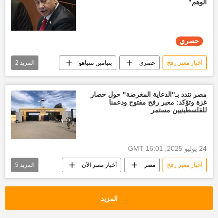
الوهم"
حصري
أخبار معبر رفح
حصري
بنيامين نتنياهو
المزيد
2
مصر
إسرائيل
مصر تندد بـ"الدعاية المغرضة" حول حصار
غزة وتؤكد: معبر رفح مفتوح ودعمنا
للفلسطينيين مستمر
24 يوليو 2025, 16:01 GMT
أخبار معبر رفح
مصر
أخبار مصر الآن
المزيد
5
أخبار العالم الآن
العالم العربي
أخبار فلسطين اليوم
غزة
إسرائيل
المزيد