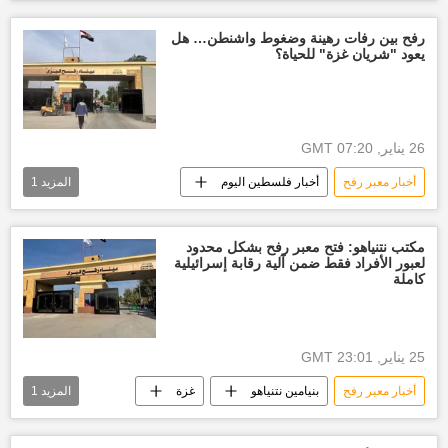
إسرائيل
أخبار إسرائيل اليوم
العالم
رفح بين رفات رهينة وضغوط واشنطن… هل
يعود "شريان غزة" للحياة؟
26 يناير, 07:20 GMT
أخبار معبر رفح
أخبار فلسطين اليوم
المزيد
1
قطاع غزة
العالم
مكتب نتنياهو: فتح معبر رفح بشكل محدود
لعبور الأفراد فقط ضمن آلية رقابة إسرائيلية
كاملة
25 يناير, 23:01 GMT
أخبار معبر رفح
بنيامين نتنياهو
غزة
المزيد
1
العالم