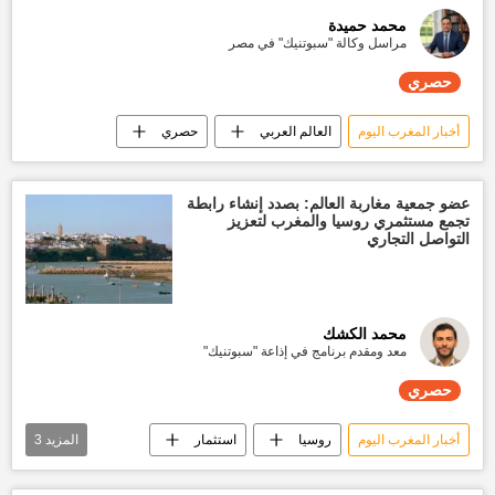
محمد حميدة
مراسل وكالة "سبوتنيك" في مصر
حصري
أخبار المغرب اليوم
العالم العربي
حصري
عضو جمعية مغاربة العالم: بصدد إنشاء رابطة
تجمع مستثمري روسيا والمغرب لتعزيز
التواصل التجاري
محمد الكشك
معد ومقدم برنامج في إذاعة "سبوتنيك"
حصري
أخبار المغرب اليوم
روسيا
استثمار
المزيد
3
تبادل تجاري
تقارير سبوتنيك
حصري