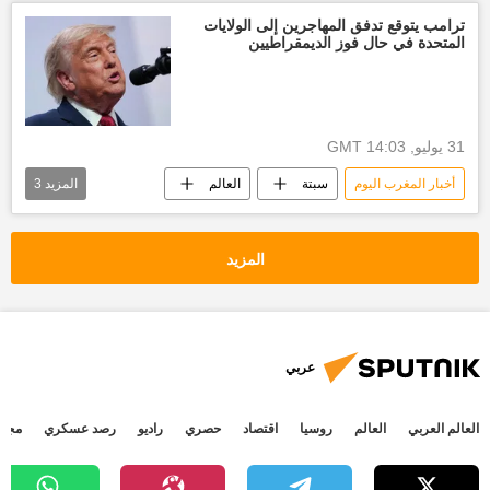
ترامب يتوقع تدفق المهاجرين إلى الولايات
المتحدة في حال فوز الديمقراطيين
31 يوليو, 14:03 GMT
أخبار المغرب اليوم
سبتة
العالم
المزيد
3
ترامب
العالم العربي
أخبار إسبانيا
المزيد
عربي
العالم العربي
العالم
روسيا
اقتصاد
حصري
راديو
رصد عسكري
مجتم