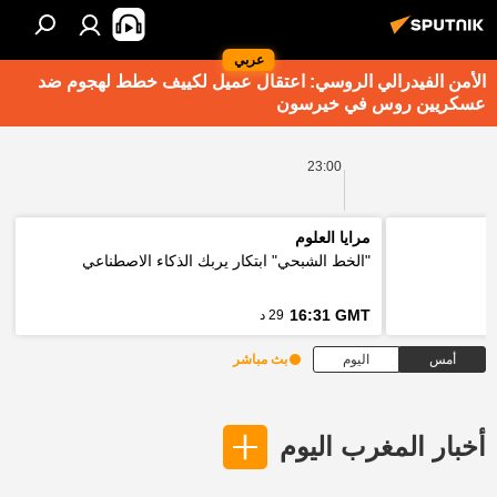
عربي
الأمن الفيدرالي الروسي: اعتقال عميل لكييف خطط لهجوم ضد
عسكريين روس في خيرسون
23:00
مرايا العلوم
"الخط الشبحي" ابتكار يربك الذكاء الاصطناعي
16:31 GMT
29 د
أمس
اليوم
بث مباشر
أخبار المغرب اليوم