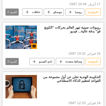
17 أبريل, 10:49 GMT
تكنولوجيا
روسيا
موسكو
حافلات
المزيد
2
الذكاء الصناعي
مجتمع
روبوتات صينية تبهر العالم بحركات "الكونغ
فو" بدقة عالية... فيديو
16 فبراير, 19:32 GMT
تكنولوجيا
وسائط متعددة
نادي الفيديو
المزيد
3
الصين
أخبار تكنولوجية
العالم
الحكومة الهندية تعلن عن أول مجموعة من
القواعد لتنظيم الذكاء الاصطناعي
16 فبراير, 12:33 GMT