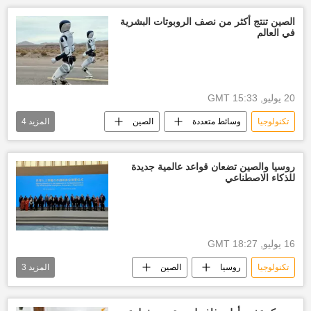
الصين تنتج أكثر من نصف الروبوتات البشرية
في العالم
20 يوليو, 15:33 GMT
تكنولوجيا
وسائط متعددة
الصين
المزيد
4
روبوت
العالم
تكنولوجيا المعلومات
صناعة الروبوت
روسيا والصين تضعان قواعد عالمية جديدة
للذكاء الاصطناعي
16 يوليو, 18:27 GMT
تكنولوجيا
روسيا
الصين
المزيد
3
الذكاء الإصطناعي
العالم
مجتمع