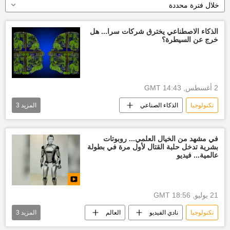
خلال فترة محددة
الذكاء الاصطناعي يخترق شركات سرا... هل
خرج عن السيطرة؟
2 أغسطس, 14:43 GMT
تكنولوجيا
الذكاء الصناعي
المزيد
3
أخبار الذكاء الاصطناعي
الولايات المتحدة الأمريكية
العالم
في مشهد من الخيال العلمي... روبوتات
بشرية تدخل حلبة القتال لأول مرة في بطولة
عالمية... فيديو
21 يوليو, 18:56 GMT
تكنولوجيا
نادي الفيديو
العالم
المزيد
3
روبوتات قتالية
الصين
وسائط متعددة