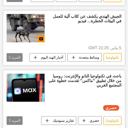
العالم
نانو
ضوء
حاسب
الجيش الهندي يكشف عن كلاب آلية للعمل
في البيئات الخطرة... فيديو
5 يناير, 21:25 GMT
تكنولوجيا
وسائط متعددة
أخبار الهند اليوم
المزيد
1
نادي الفيديو
باحث في تكنولوجيا النانو والإنترنت: روسيا
من خلال تطبيق "ماكس" تقدمت خطوة على
المجتمع الغربي
حصري
تكنولوجيا
حصري
تقارير سبوتنيك
المزيد
1