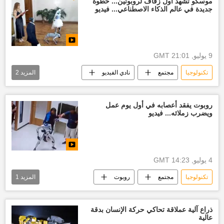
موسكو تشهد أول زفاف لروبوتين... خطوة
جديدة في عالم الذكاء الاصطناعي... فيديو
9 يوليو, 21:01 GMT
تكنولوجيا
مجتمع
نادي الفيديو
المزيد
2
موسكو
روسيا
روبوت يفقد أعصابه في أول يوم عمل
ويضرب زملائه... فيديو
4 يوليو, 14:23 GMT
تكنولوجيا
مجتمع
روبوت
المزيد
1
نادي الفيديو
العالم
ذراع آلية عملاقة تحاكي حركة الإنسان بدقة
عالية