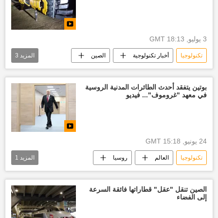
3 يوليو, 18:13 GMT
تكنولوجيا
أخبار تكنولوجية
الصين
المزيد
3
مجتمع
ذراع
روبوت
بوتين يتفقد أحدث الطائرات المدنية الروسية
في معهد "غروموف"... فيديو
24 يونيو, 15:18 GMT
تكنولوجيا
العالم
روسيا
المزيد
1
صناعة الطائرات
الصين تنقل "عقل" قطاراتها فائقة السرعة
إلى الفضاء