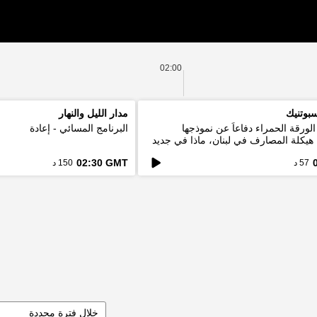
02:00
بوتنيك
مدار الليل والنهار
لورقة الحمراء دفاعاً عن نموذجها
البرنامج المسائي - إعادة
. هيكلة المصارف في لبنان، ماذا في جديد
02:30 GMT
57 د
150 د
خلال فترة محددة