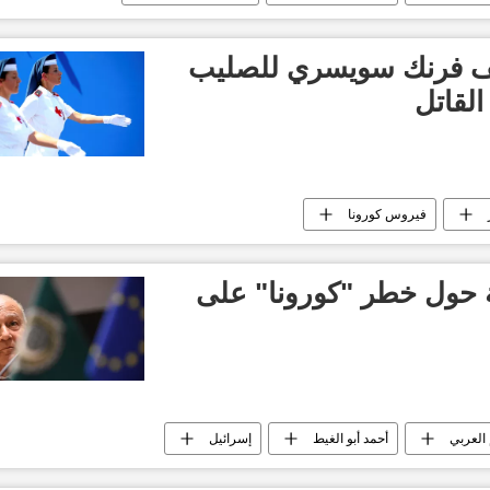
 تتبرع بـ500 ألف فرنك سويسري للصليب
القاتل
فيروس كورونا
ة حول خطر "كورونا" على
 العربي
أحمد أبو الغيط
إسرائيل