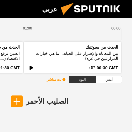
عربي
01:00
00:00
الحدث من سبوتنيك
الحدث من س
بين المعاناة والإصرار على الحياة... ما هي خيارات
الصين ترفع ا
المزارعين في غزة؟
الاقتصادي..
الخطط؟
01:30 GMT
00:30 GMT
57 د
أمس
اليوم
بث مباشر
الصليب الأحمر