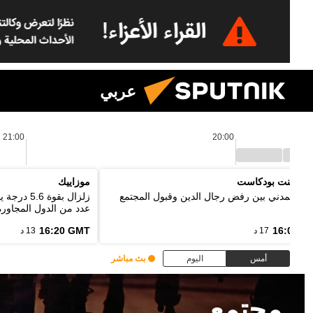
عربي
21:00
20:00
 بوينت بودكاست
موزاييك
واج المدني بين رفض رجال الدين وقبول المجتمع
زلزال بقو
عدد من الدول المجاورة
16:20 GMT
16:03 G
17 د
13 د
أمس
اليوم
بث مباشر
مجتمع