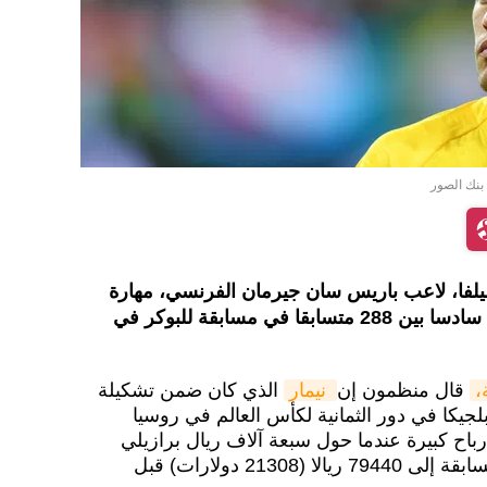
 بنك الصور
 سيلفا، لاعب باريس سان جيرمان الفرنسي، مهارة
كبيرة في لعب الورق، حيث حل سادسا بين 288 متسابقا في مسابقة للبوكر في
،
قال منظمون إن
 نيمار
الذي كان ضمن تشكيلة
التي خسرت 2-1 أمام بلجيكا في دور الثمانية لكأس العالم في روسيا
باح كبيرة عندما حول سبعة آلاف ريال برازيلي
(1877 دولارا) شارك بها في المسابقة إلى 79440 ريالا (21308 دولارات) قبل