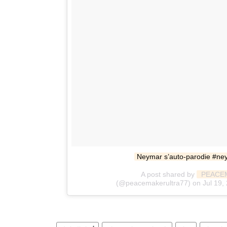
Neymar s’auto-parodie #ne
A post shared by
 PEACE
(@peacemakerultra77) on Jul 19,