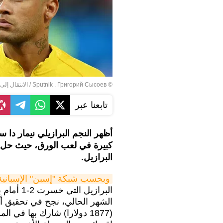
© Sputnik . Григорий Сысоев
/
الانتقال إلى
تابعنا عبر
أظهر النجم البرازيلي نيمار دا
البرازيل.
وبحسب شبكة "إسبن" الإسبانية
البرازيل 
الشهر الحالي، نجح في تحقيق أر