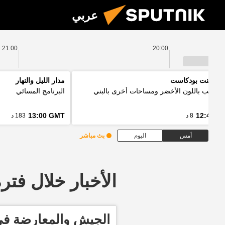
عربي
21:00
20:00
 بوينت بودكاست
مدار الليل والنهار
ل الألب باللون الأخضر ومساحات أخرى بالبني
البرنامج المسائي
13:00 GMT
12:48 G
8 د
183 د
أمس
اليوم
بث مباشر
الأخبار خلال فترة معينة
الجيش والمعارضة في