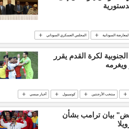
لدستورية
لمعارضة السودانية
المجلس العسكري السوداني
 الجنوبية لكرة القدم يقرر
منتخب الأرجنتين
كونميبول
أخبار ميسي
فض" بيان ترامب بشأن
يلا