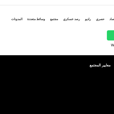
صاد
حصري
راديو
رصد عسكري
مجتمع
وسائط متعددة
المدونات
W
معايير المجتمع