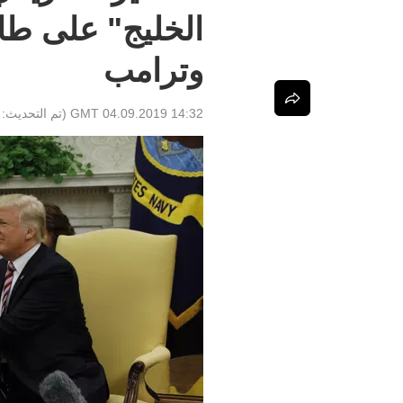
الخليج" على طا
وترامب
14:32 GMT 04.09.2019
(تم التحديث: