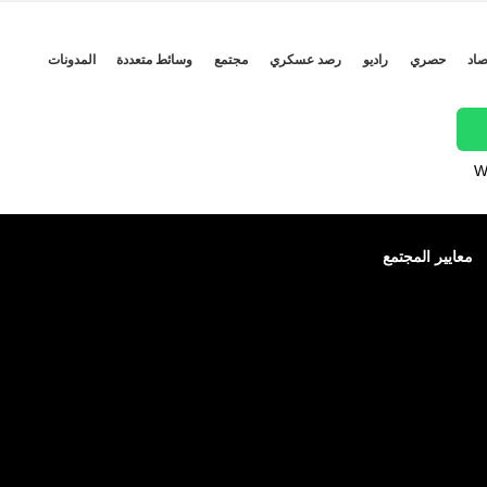
صاد
حصري
راديو
رصد عسكري
مجتمع
وسائط متعددة
المدونات
W
معايير المجتمع