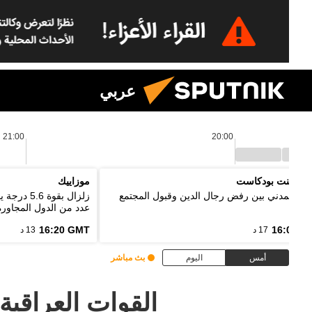
عربي
21:00
20:00
 بوينت بودكاست
موزاييك
واج المدني بين رفض رجال الدين وقبول المجتمع
زلزال بقو
عدد من الدول المجاورة
16:20 GMT
16:03 G
17 د
13 د
أمس
اليوم
بث مباشر