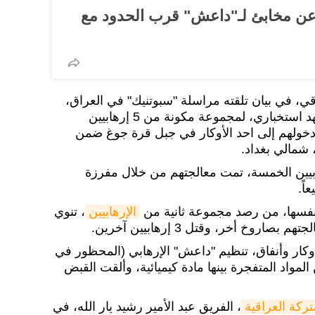
 عن مخابئ لـ"داعش" قرب الحدود مع
اقي، في بيان تلقته مراسلة "سبوتنيك" في العراق،
اليوم، رصد تحرك، من خلال جهد استخباري، لمجموعة مكونة من 5 إرهابيين
، وبعد دخولهم إلى احد الأوكار في جبل قرة جوغ ضمن
 شمالي بغداد.
ابيين الخمسة، تمت معالجتهم من خلال مفرزة
اً.
 نفسها، من رصد مجموعة ثانية من
الإرهابيين
، تنوي
روخ أخر، وقتل 3 إرهابيين آخرين.
ار وأنفاق، تنظيم "داعش" الإرهابي (المحظور في
واد المتفجرة بينها مادة كيميائية، وألقت القبض
تركة العراقية
، الفريق عبد الأمير رشيد يار الله، في