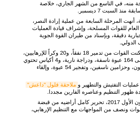
 منه، في التاسع من الشهر الجاري، خلاصة
منذ السبت 7 ديسمبر.
ة، أنهت المرحلة السابعة من عملية إرادة النصر،
 العام للقوات المسلحة، وإشراف قيادة العمليات
ارية دقيقة، وبإسناد من طيران القوة الجوية
الدولي.
وعدد يارالله نتائج العملية، إذ تمكنت القوات من تدمير 18 نفقاً، و20 وكراً للإرهابيين،
و4 مواضع للرصد، كما عثرت على 164 عبوة ناسفة، ودراجة نارية، و4 أكياس تحتوي
مادة اليوريا، وعلى 76 قنبرة هاون، وحزامين ناسفين، وتفجير 54 عبوة، وإلقاء
 عمليات التفتيش والتطهير و
ملاحقة فلول "داعش"
دة ظهور التنظيم وعناصره الفارين مجددا.
وأعلن العراق، في ديسمبر/ كانون الأول 2017، تحرير كامل أراضيه من قبضة
وات ونصف من المواجهات مع التنظيم الإرهابي،