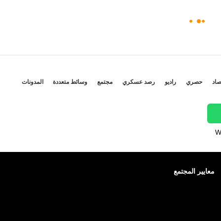
صاد
حصري
راديو
رصد عسكري
مجتمع
وسائط متعددة
المدونات
W
معايير المجتمع