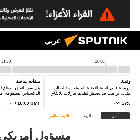
عربي
21:00
20:00
م سبوتنيك
ملفات ساخنة
ات روسية على البنية التحتية المستخدمة لصالح
هل يمهد اتفاق الدفاع 
ت كييف... ترامب قد يضطر لتقديم تنازلات للاتفاق
الباكستاني لمنظومة أمن
إيران
18:00 GMT
17:00 G
59 د
29 د
أمس
اليوم
بث مباشر
مسؤول أمريكي 