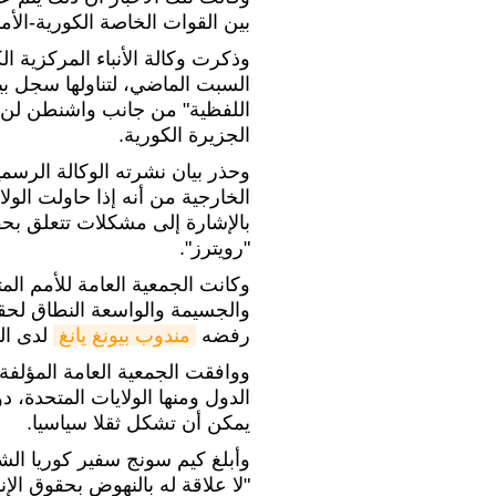
بين القوات الخاصة الكورية-الأمر
وذكرت وكالة الأنباء المركزية ال
السبت الماضي، لتناولها سجل بيو
اللفظية" من جانب واشنطن لن تؤ
الجزيرة الكورية.
وحذر بيان نشرته الوكالة الرسم
الخارجية من أنه إذا حاولت الولا
بالإشارة إلى مشكلات تتعلق بح
"رويترز".
وكانت الجمعية العامة للأمم المت
والجسيمة والواسعة النطاق لحق
رفضه
مندوب بيونغ يانغ
لدى الم
الدول ومنها الولايات المتحدة،
يمكن أن تشكل ثقلا سياسيا.
وأبلغ كيم سونج سفير كوريا الشما
"لا علاقة له بالنهوض بحقوق الإ