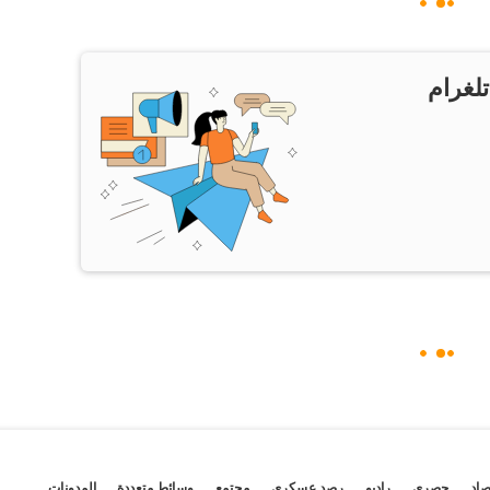
تلغرام
صاد
حصري
راديو
رصد عسكري
مجتمع
وسائط متعددة
المدونات