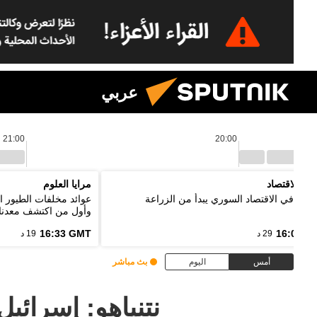
عربي
21:00
20:00
نين الاقتصاد
مرايا العلوم
ر: تعافي الاقتصاد السوري يبدأ من الزراعة
عوائد مخلفات الطيور ا
وأول من اكتشف معدنا
16:33 GMT
16:03 G
29 د
19 د
أمس
اليوم
بث مباشر
نتنياهو: إسرائي