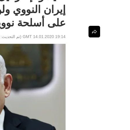
إيران النووي و
على أسلحة نووي
19:14 GMT 14.01.2020
(تم التحديث: