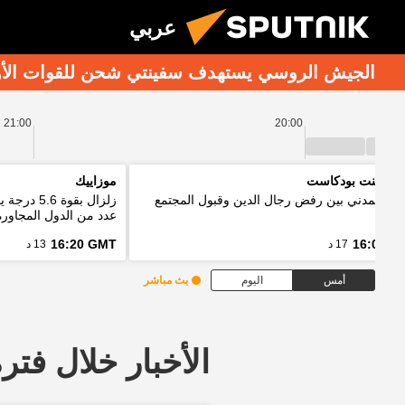
عربي
الجيش الروسي يستهدف سفينتي شحن للقوات الأوكرا
21:00
20:00
 بوينت بودكاست
موزاييك
واج المدني بين رفض رجال الدين وقبول المجتمع
زلزال بقو
عدد من الدول المجاورة
16:20 GMT
16:03 G
17 د
13 د
أمس
اليوم
بث مباشر
الأخبار خلال فترة معينة