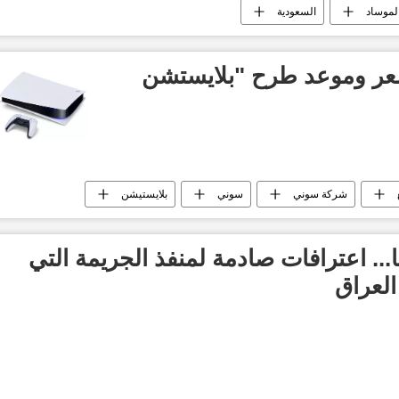
لموساد
السعودية
عر وموعد طرح "بلايستشن
شركة سوني
سوني
بلايستيشن
... اعترافات صادمة لمنفذ الجريمة التي
العراق