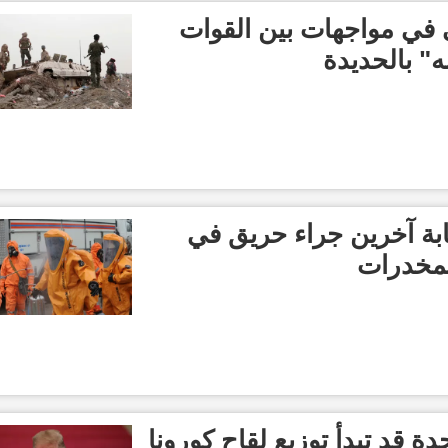
 في مواجهات بين القوات
ه" بالحديدة
. مقتل 4 وإصابة آخرين جراء حريق في
لمخدرات
دة قد تبدأ توزيع لقاح كورونا