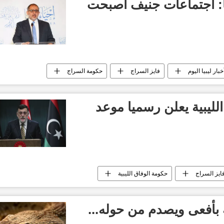
يا: اجتماعات جنيف أصبحت
خبار ليبيا اليوم
فايز السراج
حكومة السراج
لليبية يعلن رسميا موعد
ايز السراج
حكومة الوفاق الليبية
بأفعى ويصدم من حوله...