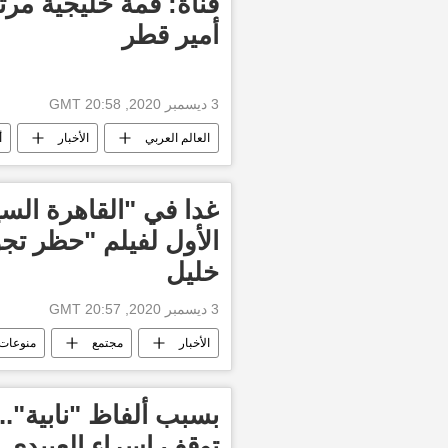
قناة: قمة خليجية مر
أمير قطر
3 ديسمبر 2020, 20:58 GMT
العالم العربي
الأخبار
أ
غدا في "القاهرة السي
الأول لفيلم "حظر تجو
خليل
3 ديسمبر 2020, 20:57 GMT
الأخبار
مجتمع
منوعات
أفلام
بسبب ألفاظ "نابية"... 
توقف إسراء العبيدي 