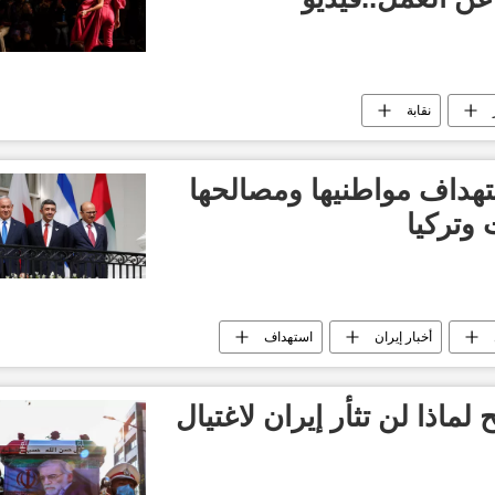
نقابة
هداف مواطنيها ومصالحها
 وتركيا
أخبار إيران
استهداف
اذا لن تثأر إيران لاغتيال