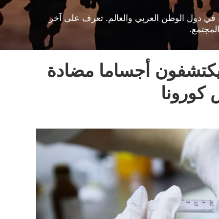
افية في دول الوطن العربي والعالم. تعرف على آخر
لمجتمع.
يكتشفون أجساما مضادة
كورونا