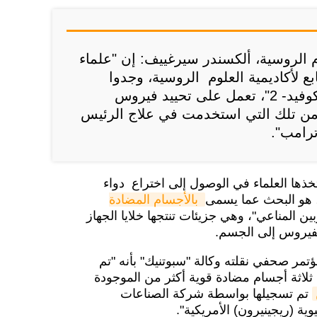
م الروسية، ألكسندر سيرغييف: إن "علماء
ع لأكاديمية العلوم الروسية، وجدوا
أجساما مضادة للسارس"كوفيد- 2"، تعمل على تحييد فيروس
 من تلك التي استخدمت في علاج الرئيس
ترامب".
خذها العلماء في الوصول إلى اختراع دواء
بالأجسام المضادة 
ين المناعي"، وهي جزيئات تنتجها خلايا الجهاز
لفيروس إلى الجسم.
ر صحفي نقلته وكالة "سبوتنيك" بأنه "تم
 ثلاثة أجسام مضادة قوية أكثر من الموجودة
تم تسجيلها بواسطة شركة الصناعات
يوية (ريجينيرون) الأمريكية".