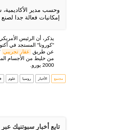
وحسب مدير الأكاديمية، س
إمكانيات فعالة جدا لصنع 
يذكر، أن الرئيس الأمريك
"كورونا" المستجد في أكتو
عن طريق
عقار تجريبي
"
من خليط من الأجسام المض
2000 يورو.
مجتمع
الأخبار
روسيا
علوم
ف
تابع أخبار سبوتنيك عبر 