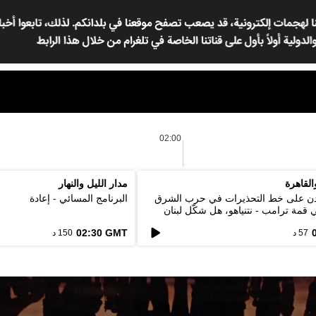
02:00
القاهرة
مدار الليل والنهار
ردن على خط التحذيرات في حرب الشرق
البرنامج المسائي - إعادة
 قمة ترامب - نتنياهو، هل شكّل لبنان
ين البلدين؟
02:30 GMT
57 د
150 د