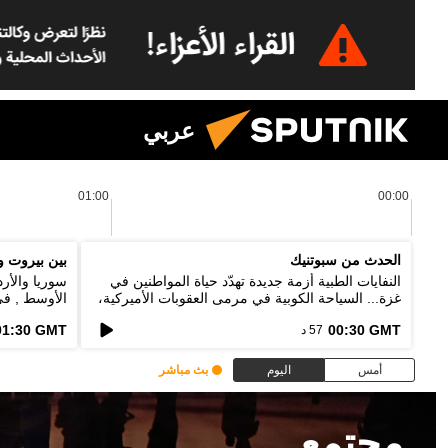
عربي
01:00
00:00
الحدث من سبوتنيك
بين بيروت و
النفايات الطبية أزمة جديدة تهدّد حياة المواطنين في
سوريا والأ
غزة... السياحة الكوبية في مرمى العقوبات الأميركية،
الأوسط , في
ماذا بعد اقفال 73% من الفنادق؟
نقطة خلاف ب
01:30 GMT
00:30 GMT
57 د
أمس
اليوم
بث مباشر
مجتمع