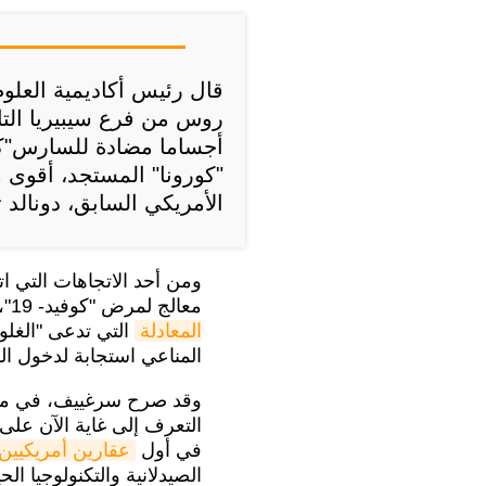
قال رئيس أكاديمية العلو
روس من فرع سيبيريا التاب
"كورونا" المستجد، أقوى
الأمريكي السابق، دونالد 
ومن أحد الاتجاهات التي ات
معالج لمرض "كوفيد- 19"، هو البحث عما يسمى
المعادلة
التي تدعى "الغلوب
المناعي استجابة لدخول ا
وقد صرح سرغييف، في مؤتم
التعرف إلى غاية الآن على
في أول
عقارين أمريكيين
الصيدلانية والتكنولوجيا الح