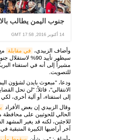
جنوب اليمن يطالب بالا
14 أكتوبر 2016, 17:58 GMT
وأضاف الزبيدي،
في مقابلة
مع 
سيظهر تأييد 90% لا
مشيراً إلى أنه في استفتاء الب
للتصويت.
ودعا، "مبعوث بايدن لشؤون اليم
الانتقالي"، قائلاً: "لن تحل الق
إلى استفتاء، أو آلية أخرى، لكي
وقال الزبيدي إن بعض الأفراد
ي
الحالي للحوثيين على محافظة م
للاجئين، لكنه قد يغير المشهد 
آخر أراضيها الكبيرة المتبقية في
وأضاف: "من شأن
سقوط مأر