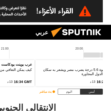
عربي
21:00
20:00
اييك
عرب بوينت بودكاست
زلزال بقوة 5.6 درجة يضرب مصر ويشعر به سكان
كيف يمكن التعافي من 
 من الدول المجاورة
16:34 GMT
16:20 G
13 د
13 د
أمس
اليوم
بث مباشر
الانتقالي الجن