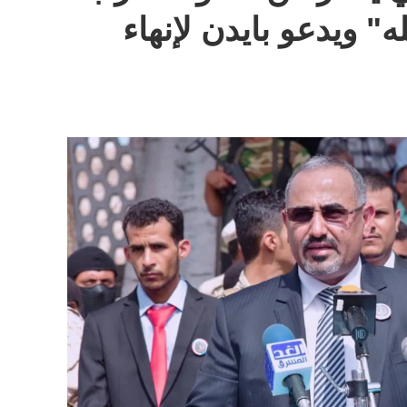
ه" ويدعو بايدن لإنهاء