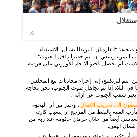
ستقلال
صحيفة "الغارديان" البريطانية، أن "الاستفتاء
ستقلال جنوب اليمن، وينبغي أن يتم حصراً داخل الجنوب"،
ريكست لم يحصل ناخبو الاتحاد الأوروبي على فرصة
ن، تيم ليرنكينغ، إلى إجراء محادثات مع المجلس
ضايا في البلاد إذا تم تجاهل صوت الجنوب، نحن بحاجة
 يعبر شعب الجنوب عن آرائه".
سعون إلى تخريب الاتفاق
، وحذر من أن الهجوم
أرب الغنية بالنفط من المرجح أن يسبب كارثة
السياسي أيضاً من خلال حرمان حكومة عبد ربه من
 شمال اليمن.
ب
أن تكون له عواقب وخيمة، ليس فقط على