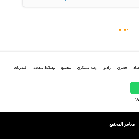
صاد
حصري
راديو
رصد عسكري
مجتمع
وسائط متعددة
المدونات
W
معايير المجتمع