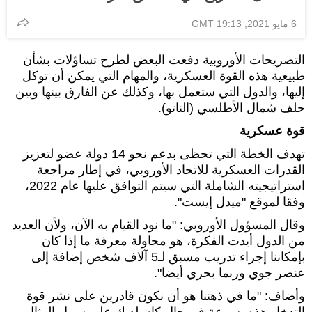
6 مايو 2021, 19:13 GMT
التصريحات الأوروبية دفعت البعض لطرح تساؤلات بشأن
طبيعية هذه القوة العسكرية، والمهام التي يمكن أن توكل
إليها، والدول التي ستعمل بها، وكذلك عن الفارق بينها وبين
حلف شمال الأطلسي (الناتو).
قوة عسكرية
تهدف الخطة التي تحظى بدعم نحو 14 دولة عضو لتعزيز
القدرات العسكرية للاتحاد الأوروبي، في إطار مراجعة
استراتيجيته الشاملة التي سيتم التوافق عليها عام 2022،
وفقا لموقع "ميدل إيست".
وقال المسؤول الأوروبي: "ما نود القيام به الآن، ولأن العديد
من الدول أيدت الفكرة، هو محاولة معرفة ما إذا كان
بإمكاننا إجراء تدريب مسبق لـ5 آلاف شخص إضافة إلى
عنصر جوي وربما بحري أيضا".
وأضاف: "ما في ذهننا هو أن نكون قادرين على نشر قوة
التدخل هذه بسرعة في حال كان لديك على سبيل المثال