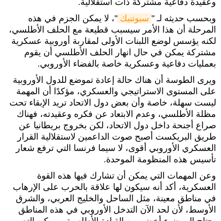
وعقيدة دفاعية مشتركة ذات استقلالية.
وبحسب حديثه لـ "
سبوتنيك
"، لا يمكن الجزم في هذه
المرحلة أن هذا الأمر سيسبب قطيعة مع الحلف الأطلسي،
لكنه يؤسس لوضع اللبنات الأولى لمقاربة أوروبية عسكرية
مشتركة يمكن في حال انهار الحلف الأطلسي أن يقوم
بعمليات دفاعية وعسكرية خاصة بالفضاء الأوروبي.
ويرى الطوسة أن هناك حالة إعادة تموضع للدول الأوروبية
على المستوى الاستراتيجي والعسكري، مؤكدًا أن المهمة
ليست سهلة، خاصة وأن بعض دول الاتحاد تريد الإبقاء تحت
مظلة الأطلسي، وعدم الابتعاد عن فكره وعقيدته، فهناك
صراع أجنحة داخل دول الاتحاد، لكن بخروج بريطانيا عن
طريق البريكست أصبح صوت الداعمين لاستقلالية القرار
العسكري الأوروبي أقوى، لا سيما فرنسا التي ترفع شعار
تأسيس هذه المنظومة الموحدة.
وعن المهمات التي يمكن أن تشارك فيها هذه القوة
العسكرية، أكد أنه سيكون لها علاقة بالحرب على الإرهاب
في مناطق معينة، مثل الساحل والخليج العربي، والشرق
الأوسط، لأن لحد الآن التدخل الأوروبي في هذه المناطق
يحتاج إلى ضوء أخضر من القيادة الأطلسية، ويمكن التصور