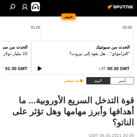
عربي
01:00
00:00
الحدث من سبوتنيك
الحدث من سبوت
"الترامواي"... هل يعود إلى بيروت؟
15 مليار دولار... كيف ستعالج اوروبا فاتورة الحرائق؟
01:30 GMT
00:30 GMT
57 د
57 د
أمس
اليوم
بث مباشر
قوة التدخل السريع الأوروبية... ما
أهدافها وأبرز مهامها وهل تؤثر على
الناتو؟
20:09 GMT 06.05.2021