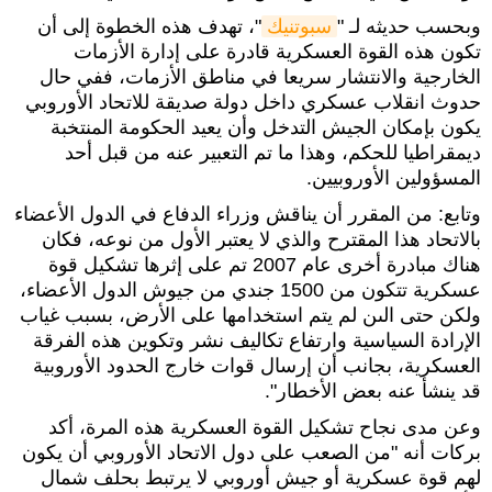
وبحسب حديثه لـ "
سبوتنيك
"، تهدف هذه الخطوة إلى أن
تكون هذه القوة العسكرية قادرة على إدارة الأزمات
الخارجية والانتشار سريعا في مناطق الأزمات، ففي حال
حدوث انقلاب عسكري داخل دولة صديقة للاتحاد الأوروبي
يكون بإمكان الجيش التدخل وأن يعيد الحكومة المنتخبة
ديمقراطيا للحكم، وهذا ما تم التعبير عنه من قبل أحد
المسؤولين الأوروبيين.
وتابع: من المقرر أن يناقش وزراء الدفاع في الدول الأعضاء
بالاتحاد هذا المقترح والذي لا يعتبر الأول من نوعه، فكان
هناك مبادرة أخرى عام 2007 تم على إثرها تشكيل قوة
عسكرية تتكون من 1500 جندي من جيوش الدول الأعضاء،
ولكن حتى الىن لم يتم استخدامها على الأرض، بسبب غياب
الإرادة السياسية وارتفاع تكاليف نشر وتكوين هذه الفرقة
العسكرية، بجانب أن إرسال قوات خارج الحدود الأوروبية
قد ينشأ عنه بعض الأخطار".
وعن مدى نجاح تشكيل القوة العسكرية هذه المرة، أكد
بركات أنه "من الصعب على دول الاتحاد الأوروبي أن يكون
لهم قوة عسكرية أو جيش أوروبي لا يرتبط بحلف شمال