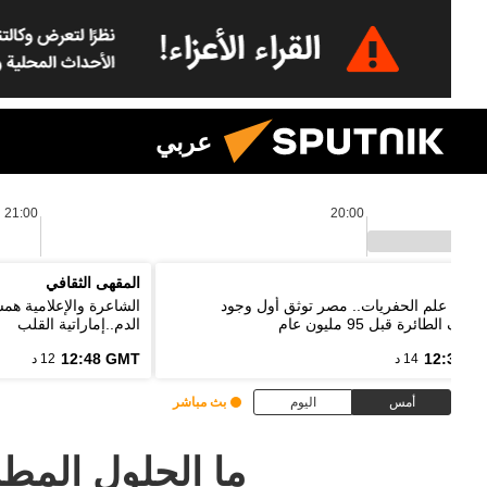
عربي
21:00
20:00
اييك
المقهى الثقافي
ة في علم الحفريات.. مصر توثق أول وجود
الشاعرة والإعلامية ه
احف الطائرة قبل 95 مليون عام
الدم..إماراتية القلب
12:48 GMT
12:33 G
14 د
12 د
أمس
اليوم
بث مباشر
ما الحلول المط