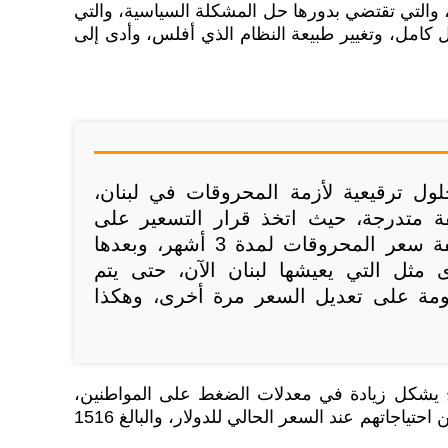
 والتي تقتضي بدورها حل المشكلة السياسية، والتي
كل كامل، وتغيير طبيعة النظام الذي أفلس، وأدى إلى
ول ترقيعية لأزمة المحروقات في لبنان،
قة متدرجة، حيث اتخذ قرار التسعير على
3950 للدولار، أي مضاعفة سعر المحروقات لمدة 3 أشهر، وبعدها
مثل التي يعيشها لبنان الآن، حتى يتم
ظومة على تعديل السعر مرة أخرى، وهكذا
يشكل زيادة في معدلات الضغط على المواطنين،
العاجزين بطبيعة الحال عن تأمين احتياجاتهم عند السعر الحالي للدولار، والبالغ 1516