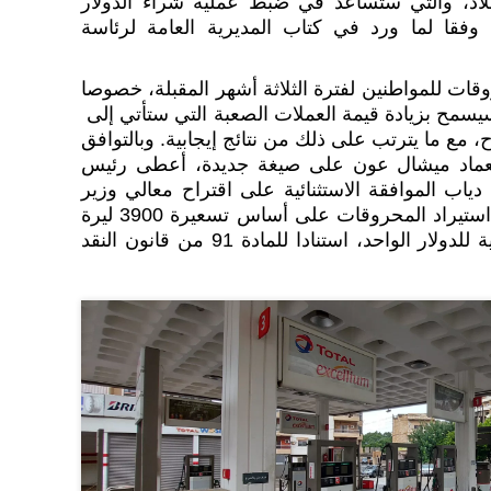
لبلاد، والتي ستساعد في ضبط عملية شراء ​الدولار​
وفقا لما ورد في كتاب المديرية العامة لرئاسة
روقات​ للمواطنين لفترة الثلاثة أشهر المقبلة، خصوصا
مح بزيادة قيمة العملات الصعبة التي ستأتي إلى ​
ح، مع ما يترتب على ذلك من نتائج إيجابية. وبالتوافق
لعماد ميشال عون على صيغة جديدة، أعطى رئيس
ب الموافقة الاستثنائية على اقتراح معالي وزير
المالية بما يسمح بتأمين تمويل استيراد المحروقات على أساس تسعيرة 3900 ليرة
لبنانية، بدلا من 1500 ليرة لبنانية للدولار الواحد، استنادا للمادة 91 من قانون النقد