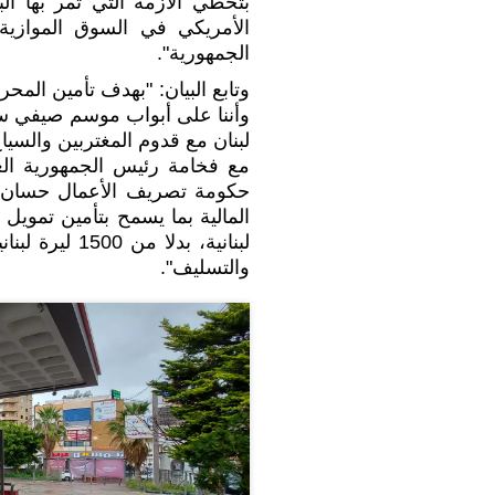
بتخطي ​الأزمة​ التي تمر بها ا
الأمريكي في السوق الموازية 
الجمهورية​".
وتابع البيان: "بهدف تأمين ​المح
وأننا على أبواب موسم صيفي سيس
لبنان​ مع قدوم المغتربين والسيا
مع فخامة رئيس الجمهورية ا
حكومة تصريف الأعمال حسان ديا
والتسليف".