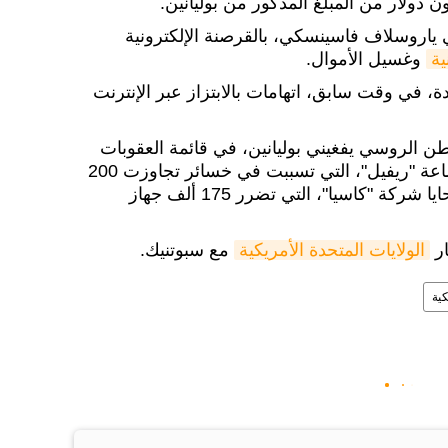
ني ياروسلاف فاسينسكي، بالقرصنة الإلكترونية
ية
وغسيل الأموال.
، في وقت سابق، اتهامات بالابتزاز عبر الإنترنت
ن الروسي يفغيني بوليانين، في قائمة العقوبات
الأمريكية، بتهمة بالانتماء إلى جماعة "ريفيل"، التي تسببت في خسائر تجاوزت 200
مليون دولار، وكان من بين الضحايا شركة "كاسيا"، التي تضرر 175 ألف جهاز
ار
الولايات المتحدة الأمريكية
مع سبوتنيك.
كية