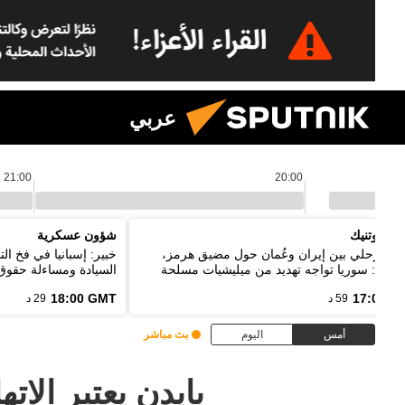
عربي
21:00
20:00
م سبوتنيك
شؤون عسكرية
اق مرحلي بين إيران وعُمان حول مضيق هرمز،
خبير: إسبانيا في فخ ا
يباني: سوريا تواجه تهديد من ميليشيات مسلحة
السيادة ومساءلة حقوق 
خدم حدود دول الجوار
18:00 GMT
17:00 G
59 د
29 د
أمس
اليوم
بث مباشر
بايدن يعتبر الا