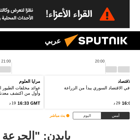
عربي
21:00
20:00
نين الاقتصاد
مرايا العلوم
ر: تعافي الاقتصاد السوري يبدأ من الزراعة
عوائد مخلفات الطيور ا
وأول من اكتشف معدنا
16:33 GMT
16:03 G
29 د
19 د
أمس
اليوم
بث مباشر
بايدن: "الجرعة 