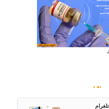
ل
تلغرام