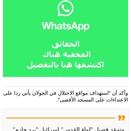
وأكد أن "استهداف مواقع الاحتلال في الجولان يأتي ردا على
الاعتداءات على المسجد الأقصى".
وتوعد فصيل "لواء القدس" إسرائيل "برد حازم"