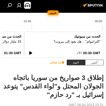
عربي
01:00
00:00
الحدث من سبوتنيك
الحدث من سبوت
"الترامواي"... هل يعود إلى بيروت؟
15 مليار دولار... كيف ستعالج اوروبا فاتورة الحرائق؟
01:30 GMT
00:30 GMT
57 د
57 د
أمس
اليوم
بث مباشر
إطلاق 3 صواريخ من سوريا باتجاه
الجولان المحتل و"لواء القدس" يتوعد
إسرائيل بـ "رد حازم"
23:51 GMT 08.04.2023