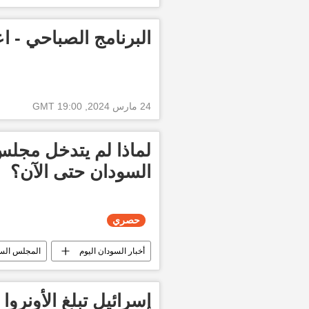
العالم العربي
البرنامج الصباحي - اع
24 مارس 2024, 19:00 GMT
لماذا لم يتدخل مجل
السودان حتى الآن؟
حصري
أخبار السودان اليوم
المجلس السي
قوات الدعم السريع السودانية
حص
إسرائيل تبلغ الأونروا