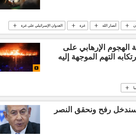
ن
أنصار الله
غزة
العدوان الإسرائيلي على غزة
بار السعودية اليوم
بريطانيا
الولايات المتحدة الأمريكية
العالم العربي
أخبار العالم الآن
 الهجوم الإرهابي على
ابه التهم الموجهة إليه
ا
: سندخل رفح ونحقق النصر