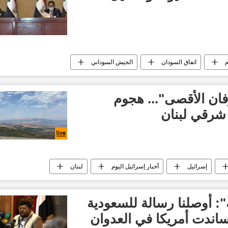
م
اتفاق السودان
الجيش السوداني
خبار
ان الأقصى"... هجوم
شرقي لبنان
إسرائيل
أخبار إسرائيل اليوم
لبنان
": أوصلنا رسالة للسعودية
ساندت أمريكا في العدوان