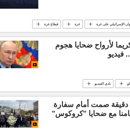
وان الإسرائيلي على غزة
غزة
قطاع غزة
أخبار حزب الله
العالم العربي
أخبار العالم الآن
يما لأرواح ضحايا هجوم
 فيديو
و
نادي الفيديو
دقيقة صمت أمام سفارة
نا مع ضحايا "كروكوس"