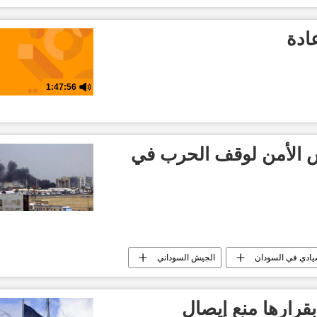
ادة
1:47:56
س الأمن لوقف الحرب في
ادي في السودان
الجيش السوداني
ري
تقارير سبوتنيك
العالم العربي
 بقرارها منع إيصال