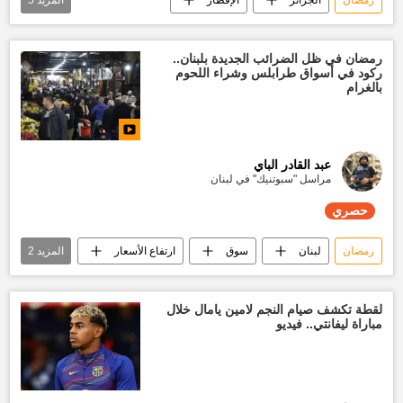
رمضان شهر الخير
الهلال الأحمر
نقل المسافرين
تقارير سبوتنيك
رمضان في ظل الضرائب الجديدة بلبنان..
ركود في أسواق طرابلس وشراء اللحوم
حصري
بالغرام
عبد القادر الباي
مراسل "سبوتنيك" في لبنان
حصري
رمضان
لبنان
سوق
ارتفاع الأسعار
المزيد
2
تقارير سبوتنيك
حصري
لقطة تكشف صيام النجم لامين يامال خلال
مباراة ليفانتي.. فيديو