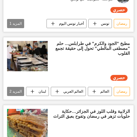
حصري
رمضان
تونس
أخبار تونس اليوم
المزيد
1
حصري
مطبخ "الجود والكرم" في طرابلس... حلم
"مصطفى المالطي" تحول إلى حقيقة تجمع
القلوب
حصري
رمضان
العالم
العالم العربي
لبنان
المزيد
2
أخبار لبنان
حصري
الزلابية وقلب اللوز في الجزائر…حكاية
حلويات تزهر في رمضان وتفوح بعبق التراث