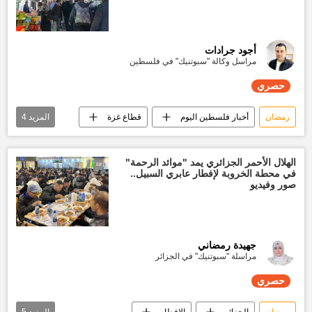
أجود جرادات
مراسل وكالة "سبوتنيك" في فلسطين
حصري
رمضان
أخبار فلسطين اليوم
قطاع غزة
المزيد
4
رمضان شهر الخير
أسواق
تقارير سبوتنيك
حصري
الهلال الأحمر الجزائري يمد "موائد الرحمة"
في محطة الخروبة لإفطار عابري السبيل..
صور وفيديو
جهيدة رمضاني
مراسلة "سبوتنيك" في الجزائر
حصري
رمضان
الجزائر
الإفطار
المزيد
5