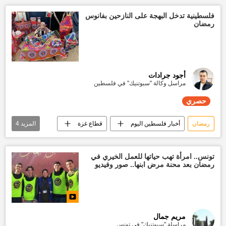
فلسطينية تدخل البهجة على النازحين بفانوس
رمضان
أجود جرادات
مراسل وكالة "سبوتنيك" في فلسطين
حصري
رمضان
أخبار فلسطين اليوم
قطاع غزة
المزيد
4
رمضان شهر الخير
العالم العربي
تقارير سبوتنيك
حصري
تونس.. امرأة تهب حياتها للعمل الخيري في
رمضان بعد محنة مرض ابنها.. صور وفيديو
مريم جمال
مراسلة "سبوتنيك" في تونس