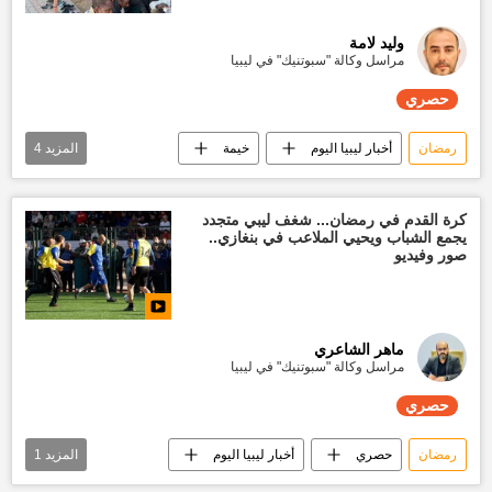
وليد لامة
مراسل وكالة "سبوتنيك" في ليبيا
حصري
رمضان
أخبار ليبيا اليوم
خيمة
المزيد
4
رمضان شهر الخير
الإفطار
تقارير سبوتنيك
حصري
كرة القدم في رمضان... شغف ليبي متجدد
يجمع الشباب ويحيي الملاعب في بنغازي..
صور وفيديو
ماهر الشاعري
مراسل وكالة "سبوتنيك" في ليبيا
حصري
رمضان
حصري
أخبار ليبيا اليوم
المزيد
1
أخبار كرة القدم