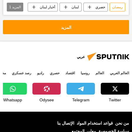
رمضان
حصري
لبنان
أخبار لبنان
المزيد
1
تقارير سبوتنيك
المزيد
عربي
العالم العربي
العالم
روسيا
اقتصاد
حصري
راديو
رصد عسكري
مجتم
Whatsapp
Odysee
Telegram
Twitter
من نحن
قواعد استخدام المواد
الإتصال بنا
سياسة الخصوصية
معايير المجتمع