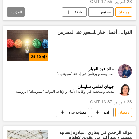
23 فبراير, 17:55 GMT
رمضان
مجتمع
رياضة
المزيد
3
الدوري الإسباني
أخبار إسبانيا
أخبار العالم الآن
الفول... أفضل خيار للسحور عند المصريين
29:30
خالد عبد الجبار
معد ومقدم برنامج في إذاعة "سبوتنيك"
جيهان لطفي سليمان
مذيعة وصحفية في وكالة الأنباء والإذاعة الدولية "سبوتنيك" الروسية
23 فبراير, 13:37 GMT
رمضان
راديو
مساحة حرة
موائد الرحمن في بنغازي.. مبادرة إنسانية
مستمرة منذ أكثر من عقدين لإطعام