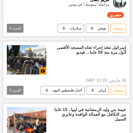
مراسلة "سبوتنيك" في تونس
حصري
رمضان
تونس
مبادرات
المزيد
4
حملة تطوعية
عيد الفطر
توزيع المساعدات
تقارير سبوتنيك
إسرائيل تتخذ إجراء تجاه المسجد الأقصى
لأول مرة منذ 59 عاما... فيديو
حصري
16 مارس, 13:33 GMT
رمضان
إيران
أخبار فلسطين اليوم
المزيد
2
آخر أخبار القدس الأن
العالم العربي
خيمة بني وليد الرمضانية في ليبيا.. 15 عاما
من التكافل مع العمالة الوافدة وعابري
السبيل