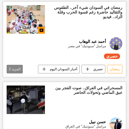
أيتام
تقارير سبوتنيك
حصري
رمضان في السودان شيء آخر.. الطقوس
والتقاليد حاضرة رغم قسوة الحرب وقلة
الزاد.. فيديو
أحمد عبد الوهاب
مراسل "سبوتنيك" في مصر
حصري
رمضان
حصري
أخبار السودان اليوم
المزيد
2
الجيش السوداني
قوات الدعم السريع السودانية
المسحراتي في العراق.. صوت الفجر بين
عبق الماضي وتحولات الحاضر
حسن نبيل
مراسل "سبوتنيك" في العراق