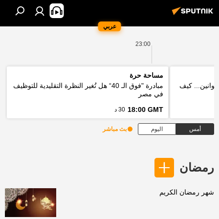
عربي
23:00
مساحة حرة
قوانين... كيف
مبادرة "فوق الـ 40“ هل تُغير النظرة التقليدية للتوظيف
في مصر
18:00 GMT
30 د
أمس
اليوم
بث مباشر
رمضان
شهر رمضان الكريم