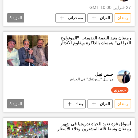
27 فبراير, 10:00 GMT
رمضان
العراق
مسحراتي
المزيد
5
رمضان شهر الخير
بغداد
الصيام
تقارير سبوتنيك
حصري
رمضان يعيد النغمة القديمة... "المونولوج
العراقي" يتمسك بالذاكرة ويقاوم الاندثار
حسن نبيل
مراسل "سبوتنيك" في العراق
حصري
رمضان
العراق
بغداد
المزيد
3
رمضان شهر الخير
تقارير سبوتنيك
حصري
أسواق غزة تعود للحياة تدريجيا في شهر
رمضان وسط قلة المشترين وغلاء الأسعار