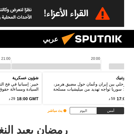
عربي
21:00
20:00
م سبوتنيك
شؤون عسكرية
اق مرحلي بين إيران وعُمان حول مضيق هرمز،
خبير: إسبانيا في فخ ا
يباني: سوريا تواجه تهديد من ميليشيات مسلحة
السيادة ومساءلة حقوق 
خدم حدود دول الجوار
18:00 GMT
17:00 G
59 د
29 د
أمس
اليوم
بث مباشر
رمضان يعيد النغ