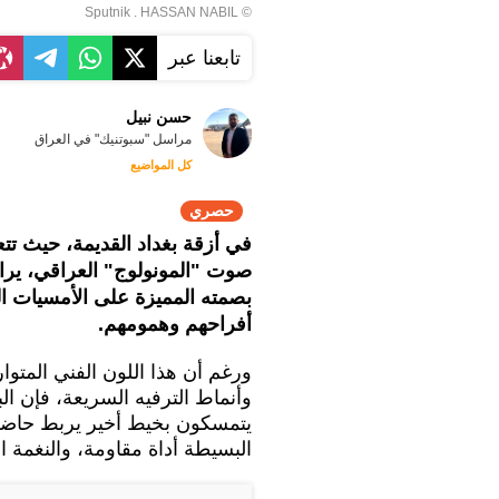
© Sputnik . HASSAN NABIL
تابعنا عبر
حسن نبيل
مراسل "سبوتنيك" في العراق
كل المواضيع
حصري
في أزقة بغداد القديمة، حيث تتعا
صوت "المونولوج" العراقي، ير
بصمته المميزة على الأمسيات 
أفراحهم وهمومهم.
ورغم أن هذا اللون الفني المتو
وأنماط الترفيه السريعة، فإن الب
يتمسكون بخيط أخير يربط حاضر
البسيطة أداة مقاومة، والنغمة ال