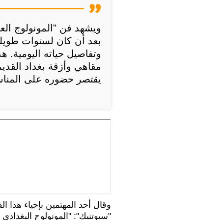
ويشهد فن "المونولوج الع
بعد أن كان لسنوات طويل
وتفاصيل حياته اليومية. ه
مقاهي وأزقة بغداد القديم
يقتصر حضوره على المناسبا
وقال أحد المهتمين بإحياء هذا ا
"سبوتنيك": "المونولوج البغدادي 