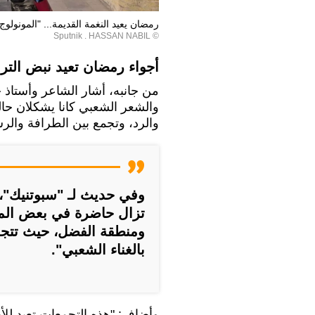
رمضان يعيد النغمة القديمة... "المونولوج
© Sputnik . HASSAN NABIL
أجواء رمضان تعيد نبض التر
من جانبه، أشار الشاعر وأستاذ 
والشعر الشعبي كانا يشكلان حالة
والرد، وتجمع بين الطرافة والرس
وفي حديث لـ "سبوتنيك"، 
تزال حاضرة في بعض المنا
ومنطقة الفضل، حيث تتجدد
بالغناء الشعبي".
وأضاف: "هذه التجمعات تعيد للأذ