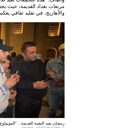
مربعات بغداد القديمة، حيث يجتم
والأهازيج، في تقليد ثقافي يعكس
رمضان يعيد النغمة القديمة... "المونولوج