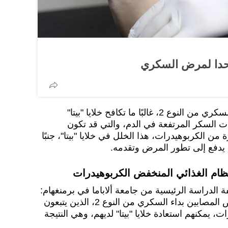
حدا لمرض السكري
ولدى الأشخاص المصابين بداء السكري من النوع 2، غالبًا ما تكافح خلايا "بيتا"
 السكر المرتفعة في الدم، والتي قد تكون
 من الكربوهيدرات، هذا الخلل في خلايا "بيتا"، جنبًا
 يدفع إلى تطور المرض وتقدمه.
نظام الغذائي المنخفض الكربوهيدرات
ة الدراسة الرئيسية من جامعة ألاباما في برمنغهام:
"تُظهر هذه الدراسة أن الأشخاص المصابين بداء السكري من النوع 2، الذين يتبعون
ت، يمكنهم استعادة خلايا "بيتا" لديهم، وهي النتيجة