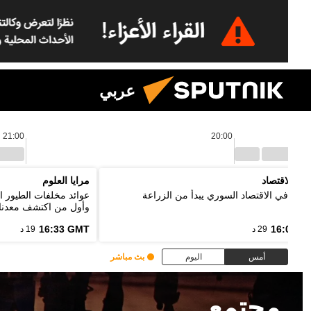
عربي
21:00
20:00
نين الاقتصاد
مرايا العلوم
ر: تعافي الاقتصاد السوري يبدأ من الزراعة
عوائد مخلفات الطيور ا
وأول من اكتشف معدنا
16:33 GMT
16:03 G
29 د
19 د
أمس
اليوم
بث مباشر
مجتمع