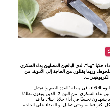
 خلايا "بيتا"، لدى البالغين المصابين بداء السكري
شكل ملحوظ، وربما يقللون من الحاجة إلى الأدوية، من
الكربوهيدرات.
وم الثلاثاء، في مجلة "الغدد الصم والتمثيل
الغذائي"، إلى أن "البالغين المصابين بداء السكري، من النوع 2، الذين يتبعون نظامًا
يشهدون تحسنًا في أداء خلايا "بيتا"، ما قد
 أكثر فعالية وحتى تقليل أو القضاء على الحاجة