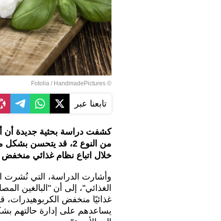
© Fotolia / HandmadePictures
تابعنا عبر
كشفت دراسة بحثية جديدة أن أداء
من النوع 2، قد يتحسن ب
خلال اتباع نظام غذائي منخفض 
وأشارت الدراسة، التي نُشرت الي
غذائيًا منخفض الكربوهيدرات، قد 
يساعدهم على إدارة حالتهم بشكل