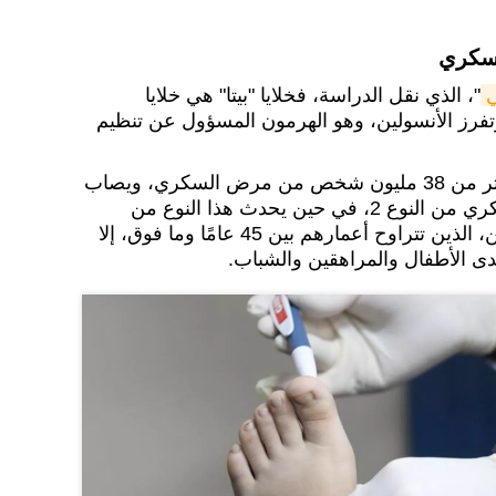
لسكري
ي
"، الذي نقل الدراسة، فخلايا "بيتا" هي خلايا
فرز الأنسولين، وهو الهرمون المسؤول عن تنظيم
وفي الولايات المتحدة، يعاني أكثر من 38 مليون شخص من مرض السكري، ويصاب
أكثر من 90% منهم بمرض السكري من النوع 2، في حين يحدث هذا النوع من
مرض السكري عادةً لدى البالغين، الذين تتراوح أعمارهم بين 45 عامًا وما فوق، إلا
ى الأطفال والمراهقين والشباب.