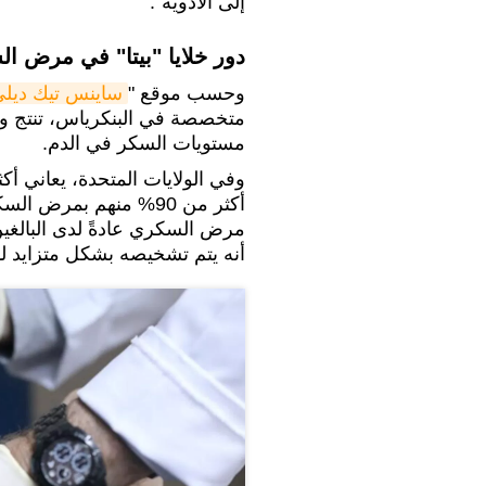
إلى الأدوية".
دور خلايا "بيتا" في مرض ا
وحسب موقع "
ساينس تيك ديل
متخصصة في البنكرياس، تنتج وت
مستويات السكر في الدم.
أنه يتم تشخيصه بشكل متزايد لد