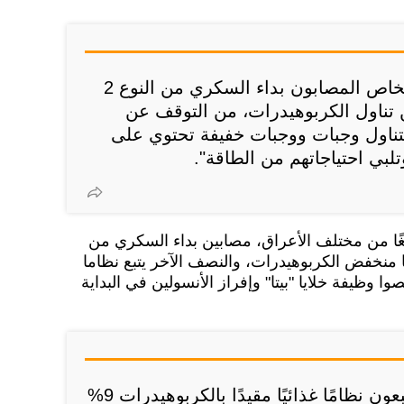
وأضافت: "قد يتمكن الأشخاص المصابون بداء السكري من النوع 2
 تناول الكربوهيدرات، من التوقف عن
 بتناول وجبات ووجبات خفيفة تحتوي على
لبي احتياجاتهم من الطاقة".
الباحثون بيانات من 57 بالغًا من مختلف الأعراق، مصابين بداء السكري من
غذائيا منخفض الكربوهيدرات، والنصف الآخر يتبع نظاما
ا وظيفة خلايا "بيتا" وإفراز الأنسولين في البداية
وتناول الأشخاص الذين يتبعون نظامًا غذائيًا مقيدًا بالكربوهيدرات 9%