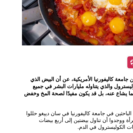
امعة كاليفورنيا الأمريكية، عن أن البيض الذي
يسترول والذي يتناوله مليارات البشر في جميع
كما يشاع عنه، بل قد يكون مفيدًا لصحة المخ وخفض
sciencea" أن الباحثين في جامعة كاليفورنيا في سان دييغو حللوا
ية لـ 890 رجلاً وامرأة ووجدوا أن تناول بيضتين إلى أربع بيضات
ات الكوليسترول في الدم.