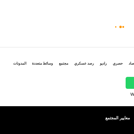
صاد
حصري
راديو
رصد عسكري
مجتمع
وسائط متعددة
المدونات
W
معايير المجتمع