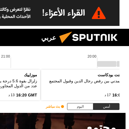
عربي
21:00
20:00
 بوينت بودكاست
موزاييك
واج المدني بين رفض رجال الدين وقبول المجتمع
زلزال بقو
عدد من الدول المجاورة
16:20 GMT
16:03 G
17 د
13 د
أمس
اليوم
بث مباشر
مجتمع