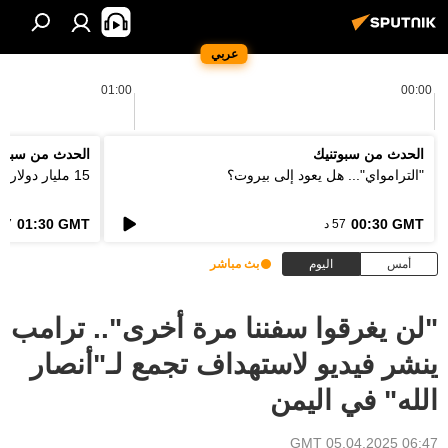
عربي
01:00
00:00
الحدث من سبوتنيك
الحدث من سبوت
"الترامواي"... هل يعود إلى بيروت؟
15 مليار دولار... كيف ستعالج اوروبا فاتورة الحرائق؟
01:30 GMT
00:30 GMT
57 د
57 د
أمس
اليوم
بث مباشر
"لن يغرقوا سفننا مرة أخرى".. ترامب
ينشر فيديو لاستهداف تجمع لـ"أنصار
الله" في اليمن
06:47 GMT 05.04.2025