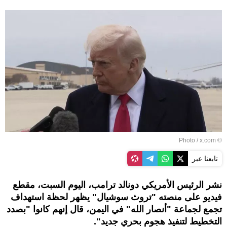
© Photo / x.com
تابعنا عبر
نشر الرئيس الأمريكي دونالد ترامب، اليوم السبت، مقطع
فيديو على منصته "تروث سوشيال" يظهر لحظة استهداف
تجمع لجماعة "أنصار الله" في اليمن، قال إنهم كانوا "بصدد
التخطيط لتنفيذ هجوم بحري جديد".