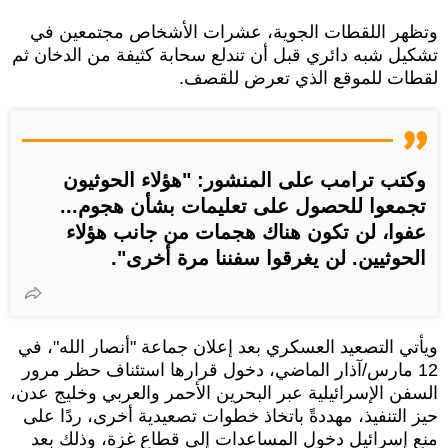
وتظهر اللقطات الجوية، عشرات الأشخاص مجتمعين في
تشكيل شبه دائري قبل أن تندلع سحابة كثيفة من الدخان ثم
لقطات للموقع الذي تعرض للقصف.
وكتب ترامب على المنشور: "هؤلاء الحوثيون
تجمعوا للحصول على تعليمات بشأن هجوم...
عفوا، لن تكون هناك هجمات من جانب هؤلاء
الحوثيين. لن يغرقوا سفننا مرة أخرى".
ويأتي التصعيد العسكري بعد إعلان جماعة "أنصار الله"، في
12 مارس/آذار الماضي، دخول قرارها استئناف حظر مرور
السفن الإسرائيلية عبر البحرين الأحمر والعربي وخليج عدن،
حيز التنفيذ، مهددةً باتخاذ خطوات تصعيدية أخرى، ردًا على
منع إسرائيل دخول المساعدات إلى قطاع غزة، وذلك بعد