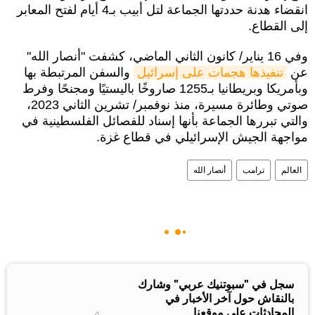
انقضاء هدنة حددتها الجماعة لتل أبيب بـ4 أيام لفتح المعابر
إلى القطاع.
وفي 16 يناير/ كانون الثاني الماضي، كشفت "أنصار الله"
عن
تنفيذها هجمات على إسرائيل
والسفن المرتبطة بها
وبأمريكا وبريطانيا بـ1255 صاروخًا باليستيًا ومجنحًا وفرط
صوتي وطائرة مسيرة، منذ نوفمبر/ تشرين الثاني 2023،
والتي تبررها الجماعة بأنها إسناد للفصائل الفلسطينية في
مواجهة الجيش الإسرائيلي في قطاع غزة.
العالم
ترامب
أنصار الله
سجل في "سبوتنيك عربي" وشارك
بالنقاش حول آخر الأخبار في
المحادثات على موقعنا