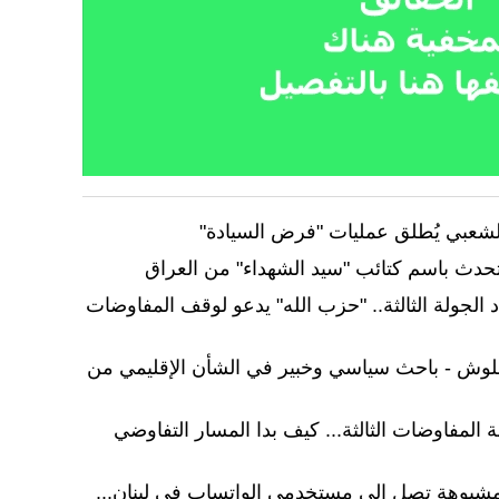
الشعبي يُطلق عمليات "فرض السيادة"
دث باسم كتائب "سيد الشهداء" من العراق
د الجولة الثالثة.. "حزب الله" يدعو لوقف المفاوضات
ZO": محمود علوش - باحث سياسي وخبير في الشأن الإقليمي من
 المفاوضات الثالثة... كيف بدا المسار التفاوضي
مشبوهة تصل الى مستخدمي الواتساب في لبنان...