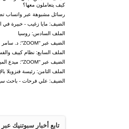
كيف يتعاملون معها؟
رسائل مشبوهة عبر واتساب تصل
الضيف: مايا زغيب - خبيرة في ال
الملف السادس: روسيا
الضيف عبر "ZOOM": د. سامر عثمان - خبير في الشأن الروسي من بيروت
الملف السابع: نظام كييف والفس
الضيف عبر "ZOOM": ميدع الميدع - باحث في الشأن الروسي من دمشق
الملف الثامن: رئيسة فنزويلا بالإنا
الضيف: علي فرحات - باحث سيا
تابع أخبار سبوتنيك عبر 