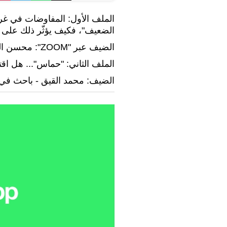
الملف الأول: المفاوضات في غرف
الضعيف"، فكيف يؤثّر ذلك على
الضيف عبر "ZOOM": محسن الشوبكي - خبير أمني واستراتيجي من الأردن
الملف الثاني: "حماس"... هل اق
الضيف: محمد القيق - باحث في 