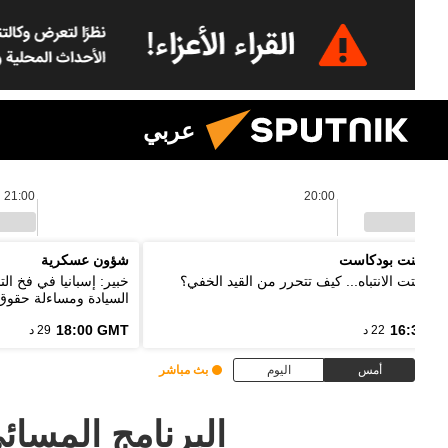
عربي
21:00
20:00
 بوينت بودكاست
شؤون عسكرية
 تشتت الانتباه... كيف تتحرر من القيد الخفي؟
خبير: إسبانيا في فخ ا
السيادة ومساءلة حقوق 
18:00 GMT
16:33 G
22 د
29 د
أمس
اليوم
بث مباشر
البرنامج المسائ