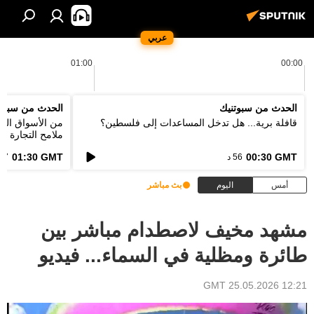
عربي
01:00
00:00
الحدث من سبوتنيك
الحدث من سبوت
قافلة برية... هل تدخل المساعدات إلى فلسطين؟
من الأسواق التق
ملامح التجارة ا
الطاقة؟
01:30 GMT
00:30 GMT
56 د
57 د
أمس
اليوم
بث مباشر
مشهد مخيف لاصطدام مباشر بين
طائرة ومظلية في السماء... فيديو
12:21 GMT 25.05.2026