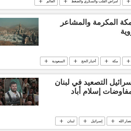
أمراض القلب والسكري والضغط
العالم
ة
ة المكرمة والمشاعر
وية
مكة
أخبار الحج
السعودية
سرائيل التصعيد في لبنان
اوضات إسلام أباد
نصار الله
إسرائيل
لبنان