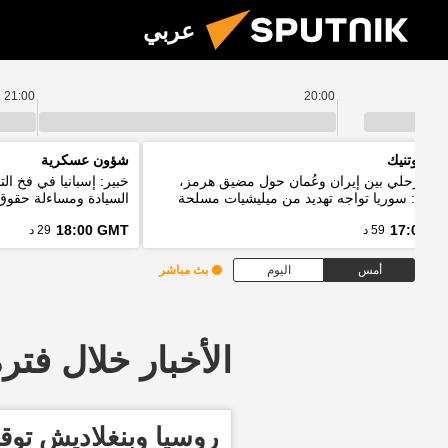
عربي
21:00
20:00
م سبوتنيك
شؤون عسكرية
اق مرحلي بين إيران وعُمان حول مضيق هرمز،
خبير: إسبانيا في فخ ا
يباني: سوريا تواجه تهديد من ميليشيات مسلحة
السيادة ومساءلة حقوق 
خدم حدود دول الجوار
18:00 GMT
17:00 G
59 د
29 د
أمس
اليوم
بث مباشر
الأخبار خلال فترة معينة
روسيا وبنغلاديش توقع