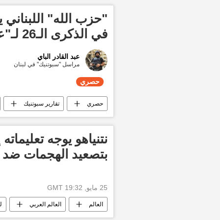
"حزب الله" اللبناني 
في الذكرى الـ26 لـ"عيد المقاومة والتحرير"
عبد القادر الباي
مراسل "سبوتنيك" في لبنان
حصري
حصري
تقارير سبوتنيك
نتنياهو يوجه تعليماته
بتصعيد الهجمات ضد 
25 مايو, 19:32 GMT
العالم
العالم العربي
ل