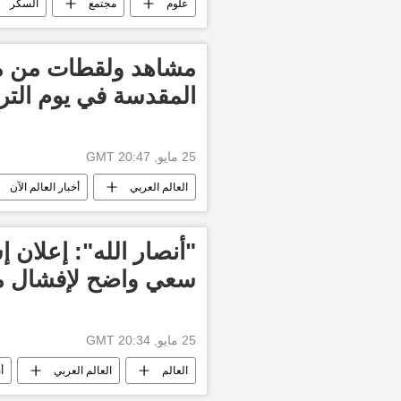
علوم
مجتمع
السكر
دراسات
الذاكرة
الصح
مشاهد ولقطات من مك
المقدسة في يوم التر
25 مايو, 20:47 GMT
العالم العربي
أخبار العالم الآن
"أنصار الله": إعلان إ
سعي واضح لإفشال مف
25 مايو, 20:34 GMT
العالم
العالم العربي
أ