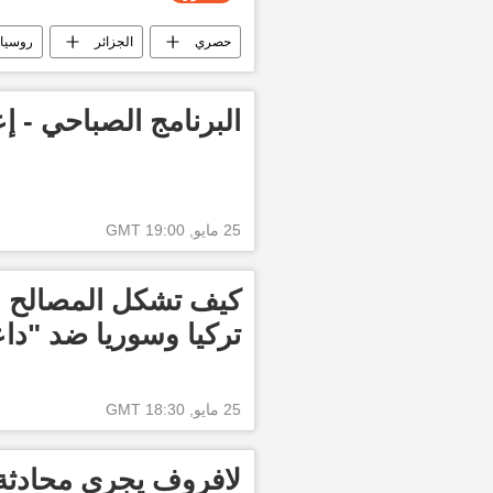
حصري
الجزائر
روسيا
العالم العربي
توتر العلاقات في ا
البرنامج الصباحي - إع
25 مايو, 19:00 GMT
كيف تشكل المصالح ا
تركيا وسوريا ضد "د
25 مايو, 18:30 GMT
لافروف يجري محادثة 