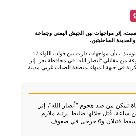
، اليوم السبت، إثر مواجهات بين الجيش اليمني وجماعة
الحديدة الساحليتين.
وأفاد مصدر عسكري يمني لـ"سبوتنيك"، بأن مواجهات دارت بين قوات اللواء 17
 من مقاتلي "أنصار الله" في محافظة تعز، إثر
ة في جبهة المبهاء بمنطقة الضباب غربي مدينة
أن "اللواء 17 مشاة تمكن من صد هجوم "أنصار الله"، إثر
ساعة، قُتل خلالها ضابط برتبة ملازم
وأصيب 4 جنود، في حين سقط قتيلان و6 جرحى في صفوف