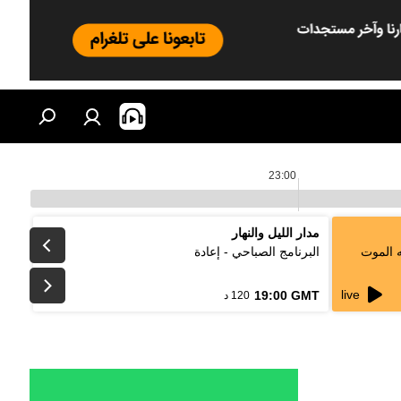
23:00
مدار الليل والنهار
ه الموت
البرنامج الصباحي - إعادة
live
19:00 GMT
120 د