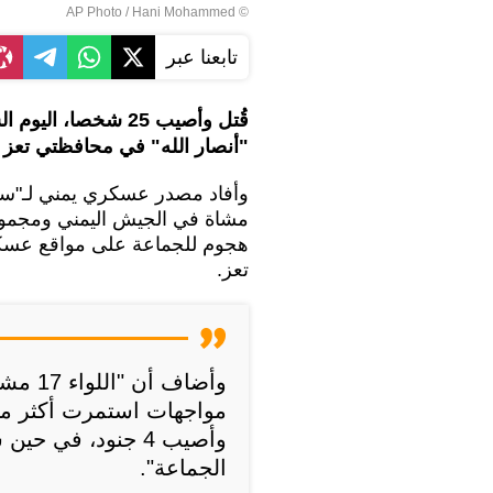
© AP Photo / Hani Mohammed
تابعنا عبر
قُتل وأصيب 25 شخصا
"أنصار الله" في محافظتي تعز و
مشاة في الجيش اليمني ومجموعة
هجوم للجماعة على مواقع عسكري
تعز.
وأضاف 
مواجهات استمرت أكثر من 
الجماعة".