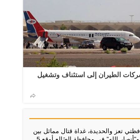
شركات الطيران إلى استئناف وتشغيل
ظتي تعز والحديدة، غداة قتال مماثل بين
القوات اليمنية المشتركة و"أنصار الله" في محافظة الضَالِع أوقع 5