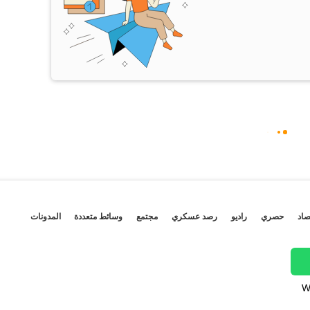
صاد
حصري
راديو
رصد عسكري
مجتمع
وسائط متعددة
المدونات
W