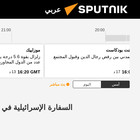
عربي
21:00
20:00
 بوينت بودكاست
موزاييك
واج المدني بين رفض رجال الدين وقبول المجتمع
زلزال بقو
عدد من الدول المجاورة
16:20 GMT
16:03 G
17 د
13 د
أمس
اليوم
بث مباشر
السفارة الإسرائيلية في