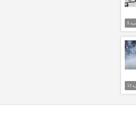
مزيد
5
يد
13