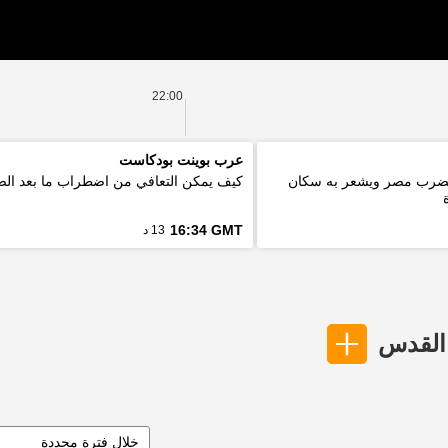
22:00
عرب بوينت بودكاست
ة 5.6 درجة يضرب مصر ويشعر به سكان
كيف يمكن التعافي من اضطراب ما بعد ال
16:34 GMT
13 د
 القدس
خلال فترة محددة