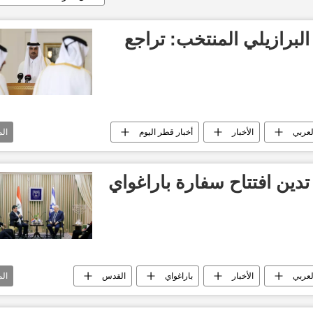
برازيلي المنتخب: تراجع
لعربي
الأخبار
أخبار قطر اليوم
ال
تدين افتتاح سفارة باراغواي
لعربي
الأخبار
باراغواي
القدس
ال
آخر أخبار القدس الأن