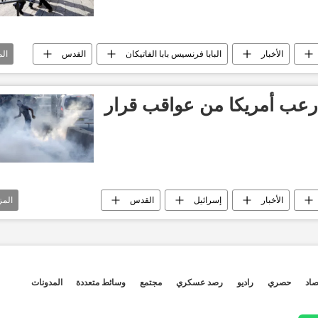
الأخبار
البابا فرنسيس بابا الفاتيكان
القدس
ال
آخر أخبار القدس الأن
رجب طيب أردوغان
عب أمريكا من عواقب قرار
الأخبار
إسرائيل
القدس
المز
 نتنياهو
جاريد كوشنر
جامعة الدفاع الوطني الأمريكي
سفارات
قنصليات
ل اليوم
قرار ترامب
نقل السفارة الفلسطينية
صاد
حصري
راديو
رصد عسكري
مجتمع
وسائط متعددة
المدونات
ويل ماكرون