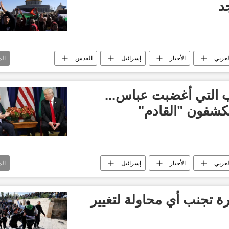
د
لعربي
الأخبار
إسرائيل
القدس
ال
أحداث الأقصى
الحرم الإبراهيمي
صى
أخبار الأردن
 التي أغضبت عباس...
كشفون "القادم"
لعربي
الأخبار
إسرائيل
ال
بنس
تيلرسون
دونالد ترامب
البيت الأبيض
قدس الأن
مكالمة ترامب وعباس
محمود عباس
رة تجنب أي محاولة لتغيير