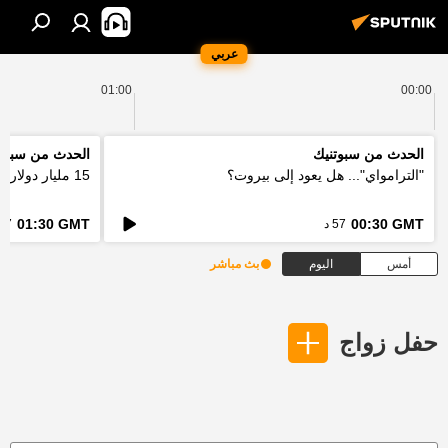
عربي
01:00
00:00
الحدث من سبوتنيك
الحدث من سبوت
"الترامواي"... هل يعود إلى بيروت؟
15 مليار دولار... كيف ستعالج اوروبا فاتورة الحرائق؟
01:30 GMT
00:30 GMT
57 د
57 د
أمس
اليوم
بث مباشر
حفل زواج