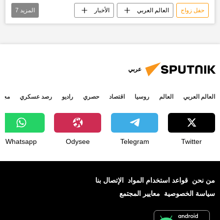
حفل زواج
العالم العربي
الأخبار
المزيد
7
عدن
الوطن العربي
أخبار عربية
موكب عزاء
السجن المركزي في عدن
روسيا
أخبار اليمن الأن
عربي
العالم العربي
العالم
روسيا
اقتصاد
حصري
راديو
رصد عسكري
مجتم
Whatsapp
Odysee
Telegram
Twitter
من نحن
قواعد استخدام المواد
الإتصال بنا
سياسة الخصوصية
معايير المجتمع