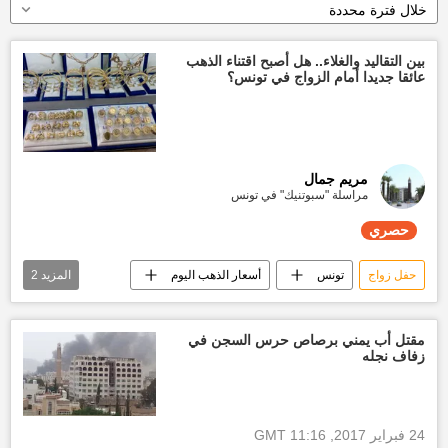
خلال فترة محددة
بين التقاليد والغلاء.. هل أصبح اقتناء الذهب
عائقا جديدا أمام الزواج في تونس؟
مريم جمال
مراسلة "سبوتنيك" في تونس
حصري
حفل زواج
تونس
أسعار الذهب اليوم
المزيد
2
تقارير سبوتنيك
حصري
مقتل أب يمني برصاص حرس السجن في
زفاف نجله
24 فبراير 2017, 11:16 GMT