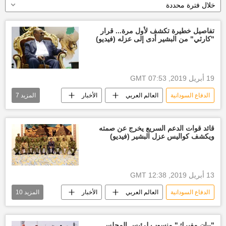
خلال فترة محددة
تفاصيل خطيرة تكشف لأول مرة... قرار
"كارثي" من البشير أدى إلى عزله (فيديو)
19 أبريل 2019, 07:53 GMT
الدفاع السودانية
العالم العربي
الأخبار
المزيد
7
الخرطوم
عمر البشير
الحكومة السودانية
الرئاسة السودانية
قائد قوات الدعم السريع يخرج عن صمته
ويكشف كواليس عزل البشير (فيديو)
أخبار العالم الآن
عزل البشير
أخبار السودان اليوم
13 أبريل 2019, 12:38 GMT
الدفاع السودانية
العالم العربي
الأخبار
المزيد
10
الخرطوم
عمر البشير
الفريق أول عوض محمد بن عوف
"بيان مفبرك" منسوب لرئيس المجلس