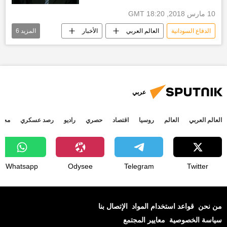
10 مارس 2018, 18:20 GMT
الدفاع السودانية
العالم العربي
الأخبار
المزيد
6
أخبار إثيوبيا
وزير الخارجية المصري
مدير المخابرات العامة المصري
المخابرات العامة المصرية
أخبار اليوم
أخبار السودان اليوم
عربي
العالم العربي
العالم
روسيا
اقتصاد
حصري
راديو
رصد عسكري
مجتم
Whatsapp
Odysee
Telegram
Twitter
من نحن
قواعد استخدام المواد
الإتصال بنا
سياسة الخصوصية
معايير المجتمع