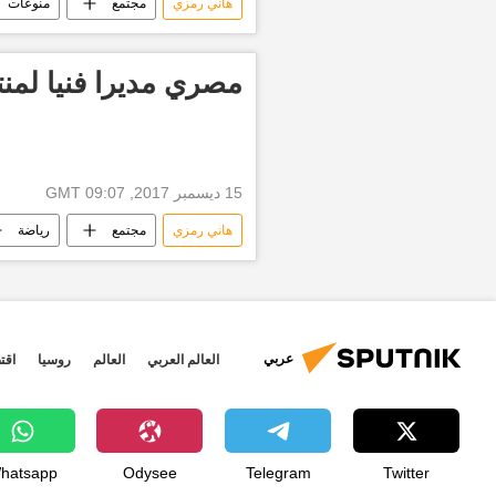
هاني رمزي
مجتمع
منوعات
أحمد السقا
ليلى علوي
الانتخابات الرئاسية المصرية
مصري مديرا فنيا لمنت
15 ديسمبر 2017, 09:07 GMT
هاني رمزي
مجتمع
رياضة
أخبار اليوم
عربي
العالم العربي
العالم
روسيا
اقت
hatsapp
Odysee
Telegram
Twitter