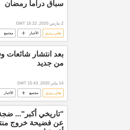
سباق دراما رمضان
2 مارس 2020, 15:22 GMT
هاني رمزي
الأخبار
مجتمع
منوعات
رمضان
بعد انتشار شائعات 
من جديد
14 يناير 2020, 15:43 GMT
هاني رمزي
مجتمع
الأخبار
"تاريخي أكبر"... ض
عن فضيحة خروج من