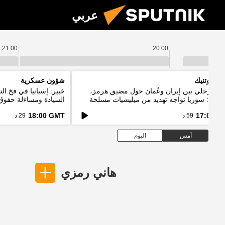
عربي
21:00
20:00
م سبوتنيك
شؤون عسكرية
اق مرحلي بين إيران وعُمان حول مضيق هرمز،
خبير: إسبانيا في فخ ا
يباني: سوريا تواجه تهديد من ميليشيات مسلحة
السيادة ومساءلة حقوق 
خدم حدود دول الجوار
18:00 GMT
17:00 G
59 د
29 د
أمس
اليوم
هاني رمزي