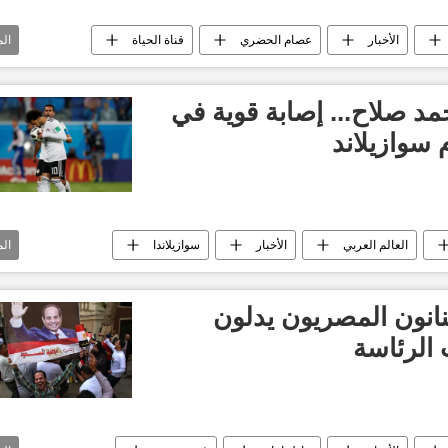
الأخبار
عصام الحضري
قناة الحياة
ال
 صلاح... إصابة قوية في
 سوازيلاند
العالم العربي
الأخبار
سوازيلاندا
ال
فنانون المصريون يدلون
 الرئاسة