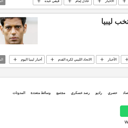
الأخبار
عادل إمام
فيفي عبده
ال
محمد هنيدي
الرئيس عبدالفتاح السيسي
حكيم
خب ليبيا
الأخبار
الاتحاد الليبي لكرة القدم
أخبار ليبيا اليوم
ال
صاد
حصري
راديو
رصد عسكري
مجتمع
وسائط متعددة
المدونات
W