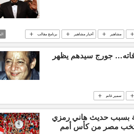
مشاهير
أخبار مشاهير
برنامج مقالب
ال
وفاته… جورج سيدهم يظهر
سمير غانم
جة بسبب حديث هاني رمزي
تخب مصر من كأس أمم