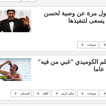
ول مرة عن وصية لحسن
سعى لتنفيذها
منوعات
يلم الكوميدي "غبي من فيه"
منوعات
نيللي كريم
أفلام
السبكي