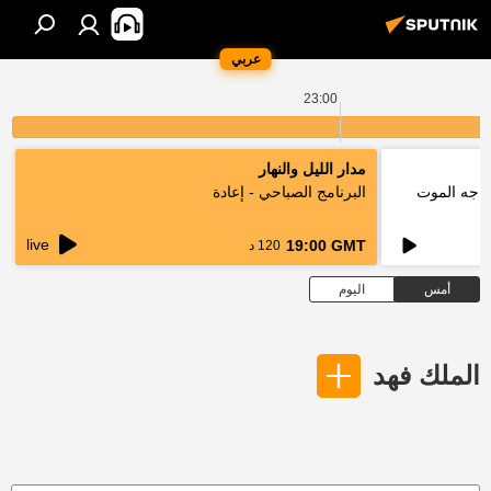
عربي
23:00
مدار الليل والنهار
واجه الموت
البرنامج الصباحي - إعادة
live
19:00 GMT
120 د
أمس
اليوم
الملك فهد