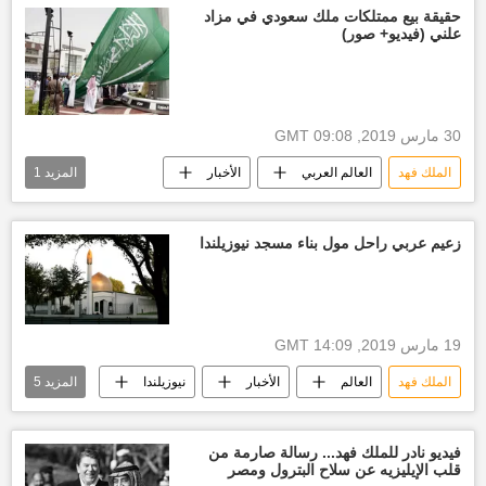
الملك عبد العزيز آل سعود
الجيش السعودي
حقيقة بيع ممتلكات ملك سعودي في مزاد
علني (فيديو+ صور)
الديوان الملكي السعودي
الأسرة الحاكمة في السعودية
أخبار العالم الآن
أخبار اليمن الأن
معركة
30 مارس 2019, 09:08 GMT
الملك فهد
العالم العربي
الأخبار
المزيد
1
أخبار السعودية اليوم
زعيم عربي راحل مول بناء مسجد نيوزيلندا
19 مارس 2019, 14:09 GMT
الملك فهد
العالم
الأخبار
نيوزيلندا
المزيد
5
مسجد
اللاجئين
الصلاة
الأذان
الهجوم على مسجدين في نيوزيلندا
فيديو نادر للملك فهد... رسالة صارمة من
قلب الإيليزيه عن سلاح البترول ومصر