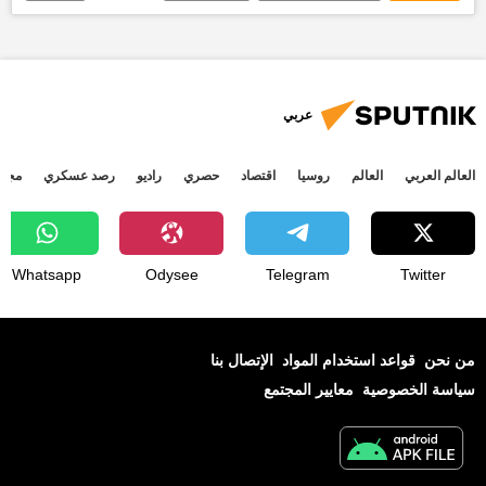
حكم جديد
تعويض
أخبار السعودية اليوم
عربي
العالم العربي
العالم
روسيا
اقتصاد
حصري
راديو
رصد عسكري
مجتم
Whatsapp
Odysee
Telegram
Twitter
من نحن
قواعد استخدام المواد
الإتصال بنا
سياسة الخصوصية
معايير المجتمع