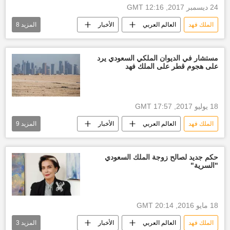
24 ديسمبر 2017, 12:16 GMT
لقب خادم الحرمين الشريفين
الملك فهد
العالم العربي
الأخبار
المزيد
8
هيئة الرياضة السعودية
استاد محمد بن فهد
الهلال والاتحاد
ترتيب الدوري السعودي
مستشار في الديوان الملكي السعودي يرد
على هجوم قطر على الملك فهد
مباراة الاتفاق والفيصلي
السماح للسعوديات بدخول الملاعب
أخبار السعودية اليوم
نادي الأهلي
18 يوليو 2017, 17:57 GMT
الملك فهد
العالم العربي
الأخبار
المزيد
9
أخبار قطر اليوم
سعود القحطاني
الديوان الملكي السعودي
أزمة قطر
حكم جديد لصالح زوجة الملك السعودي
"السرية"
التصعيد ضد قطر
أزمة قطر مع دول الخليج
أخبار السعودية اليوم
مقاطعة قطر... ماذا بعد
أخبار الكويت اليوم
18 مايو 2016, 20:14 GMT
الملك فهد
العالم العربي
الأخبار
المزيد
3