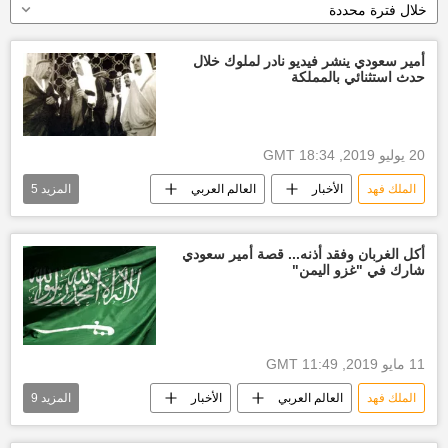
خلال فترة محددة
أمير سعودي ينشر فيديو نادر لملوك خلال
حدث استثنائي بالمملكة
20 يوليو 2019, 18:34 GMT
الملك فهد
الأخبار
العالم العربي
المزيد
5
الملك سعود
أخبار السعودية اليوم
الملك فيصل
فيديو
أكل الغربان وفقد أذنه... قصة أمير سعودي
شارك في "غزو اليمن"
مجلس الوزراء السعودي
11 مايو 2019, 11:49 GMT
الملك فهد
العالم العربي
الأخبار
المزيد
9
الرياض
أخبار السعودية اليوم