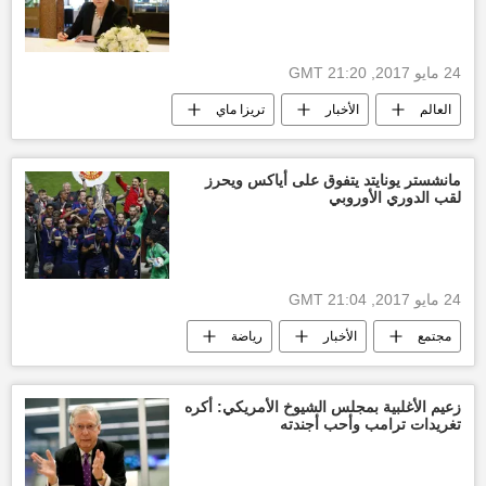
24 مايو 2017, 21:20 GMT
العالم
الأخبار
تريزا ماي
مشاركة
هجوم مانشستر
أخبار إنجلترا
مجموعة السبع الكبار
مانشستر يونايتد يتفوق على أياكس ويحرز
لقب الدوري الأوروبي
24 مايو 2017, 21:04 GMT
مجتمع
الأخبار
رياضة
بول بوجبا
مانشستر يونايتد
فوز
الدوري الأوروبي
أخبار الدوري الأوروبي
زعيم الأغلبية بمجلس الشيوخ الأمريكي: أكره
تغريدات ترامب وأحب أجندته
هجوم مانشستر
أخبار إنجلترا