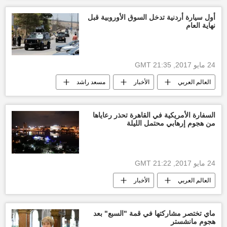
آخر أخبار القدس الأن
بنيامين نتنياهو
أول سيارة أردنية تدخل السوق الأوروبية قبل
نهاية العام
24 مايو 2017, 21:35 GMT
العالم العربي
الأخبار
مسعد راشد
شركة سياج
تصنيع
أخبار الأردن
السفارة الأمريكية في القاهرة تحذر رعاياها
من هجوم إرهابي محتمل الليلة
24 مايو 2017, 21:22 GMT
العالم العربي
الأخبار
تنظيم حسم الإرهابي
تحذير
إرهاب
أخبار مصر الآن
الولايات المتحدة الأمريكية
ماي تختصر مشاركتها في قمة "السبع" بعد
هجوم مانشستر