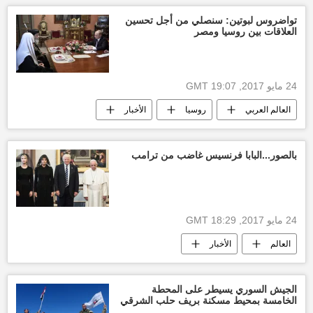
تواضروس لبوتين: سنصلي من أجل تحسين
العلاقات بين روسيا ومصر
24 مايو 2017, 19:07 GMT
العالم العربي
روسيا
الأخبار
البابا تواضروس الثاني
الكنيسة الأرثوذكسية
لقاء
علاقات
أخبار مصر الآن
بالصور...البابا فرنسيس غاضب من ترامب
فلاديمير بوتين
أخبار روسيا اليوم
24 مايو 2017, 18:29 GMT
العالم
الأخبار
الولايات المتحدة الأمريكية
الجيش السوري يسيطر على المحطة
الخامسة بمحيط مسكنة بريف حلب الشرقي