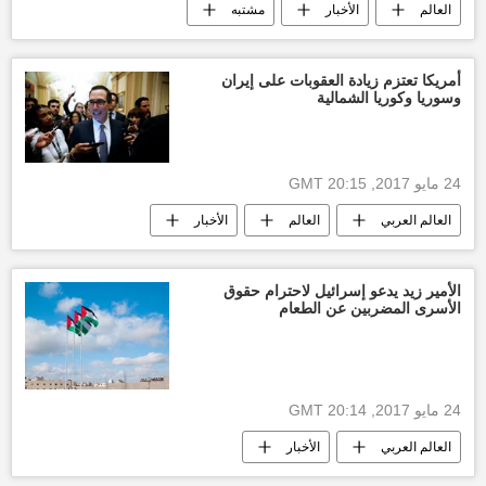
العالم
الأخبار
مشتبه
الشرطة البريطانية
مانشستر يونايتد
أخبار إنجلترا
أمريكا تعتزم زيادة العقوبات على إيران
وسوريا وكوريا الشمالية
24 مايو 2017, 20:15 GMT
العالم العربي
العالم
الأخبار
أخبار إيران
كوريا الشمالية
ستيفن منوتشين
وزارة الخزانة
فرض
الأمير زيد يدعو إسرائيل لاحترام حقوق
الأسرى المضربين عن الطعام
الولايات المتحدة الأمريكية
24 مايو 2017, 20:14 GMT
العالم العربي
الأخبار
فلسطين المحتلة
أخبار فلسطين اليوم